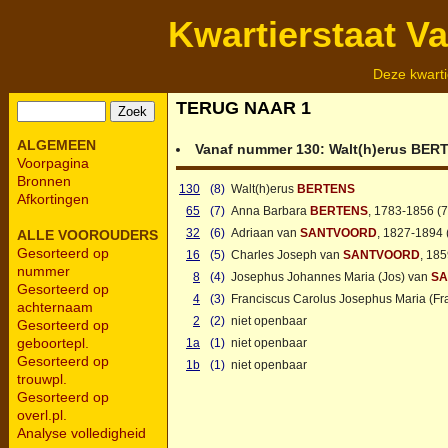
Kwartierstaat V
Deze kwarti
TERUG NAAR 1
ALGEMEEN
Vanaf nummer 130:
Walt(h)erus
BER
Voorpagina
Bronnen
130
(8)
Walt(h)erus
BERTENS
Afkortingen
65
(7)
Anna Barbara
BERTENS
, 1783-1856 (7
32
(6)
Adriaan van
SANTVOORD
, 1827-1894 
ALLE VOOROUDERS
Gesorteerd op
16
(5)
Charles Joseph van
SANTVOORD
, 18
nummer
8
(4)
Josephus Johannes Maria (Jos) van
S
Gesorteerd op
4
(3)
Franciscus Carolus Josephus Maria (Fr
achternaam
2
(2)
niet openbaar
Gesorteerd op
geboortepl.
1a
(1)
niet openbaar
Gesorteerd op
1b
(1)
niet openbaar
trouwpl.
Gesorteerd op
overl.pl.
Analyse volledigheid