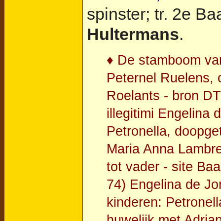
spinster; tr. 2e B
Hultermans
.
♦ De stamboom van 
Peternel Ruelens, o
Roelants - bron DT
illegitimi Engelina
Petronella, doopge
Maria Anna Lambreg
tot vader - site B
74) Engelina de Jo
kinderen: Petronell
huwelijk met Adria