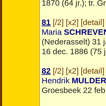
1870 (64 jr.); tr.
Gr
81
[
/2
] [
x2
] [
detail
]
Maria
SCHREVE
(Nederasselt)
31 j
16 dec. 1886 (75 jr
82
[
/2
] [
x2
] [
detail
]
Hendrik
MULDE
Groesbeek
22 feb.