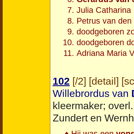
Julia Catharin
Petrus van de
doodgeboren z
doodgeboren d
Adriana Maria 
102
[
/2
] [
detail
] [
s
Willebrordus van
kleermaker; overl
Zundert en Wernh
♦ Hij was een
vond