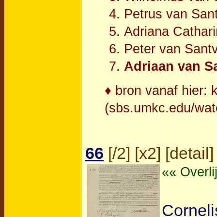
Petrus van Sant
Adriana Cathar
Peter van Sant
Adriaan van Sa
♦ bron vanaf hier:
(sbs.umkc.edu/wat
66
[
/2
] [
x2
] [
detail
]
«« Overli
Cornel