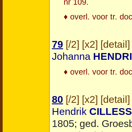
nr 109.
♦ overl. voor tr. do
79
[
/2
] [
x2
] [
detail
]
Johanna
HENDR
♦ overl. voor tr. do
80
[
/2
] [
x2
] [
detail
]
Hendrik
CILLES
1805; ged.
Groes