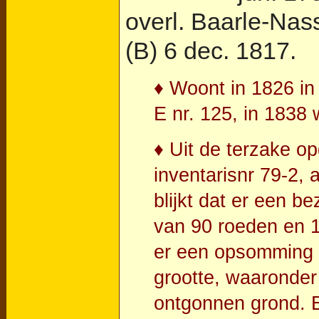
overl.
Baarle-Nas
(B)
6 dec. 1817.
♦ Woont in 1826 in
E nr. 125, in 1838 w
♦ Uit de terzake o
inventarisnr 79-2, 
blijkt dat er een b
van 90 roeden en 1
er een opsomming v
grootte, waaronder
ontgonnen grond. E