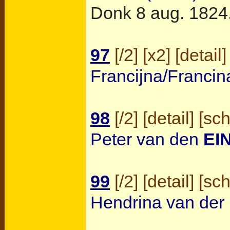
Donk
8 aug. 1824
97
[
/2
] [
x2
] [
detail
]
Francijna/Franci
98
[
/2
] [
detail
] [
sc
Peter van den
EI
99
[
/2
] [
detail
] [
sc
Hendrina van der