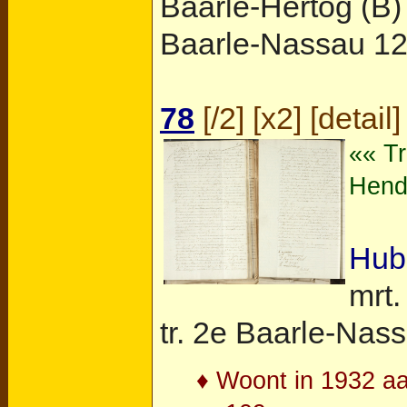
Baarle-Hertog (B)
Baarle-Nassau
12 
78
[
/2
] [
x2
] [
detail
]
«« T
Hend
Hub
mrt.
tr. 2e
Baarle-Nas
♦ Woont in 1932 aa