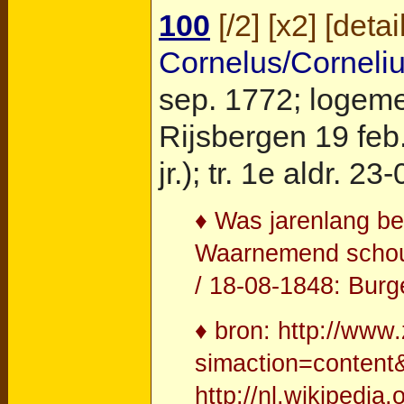
100
[
/2
] [
x2
] [
detai
Cornelus/Corneli
sep. 1772; logeme
Rijsbergen
19 feb
jr.); tr. 1e aldr.
♦ Was jarenlang be
Waarnemend schout
/ 18-08-1848: Burg
♦ bron: http://www
simaction=content
http://nl.wikipedi