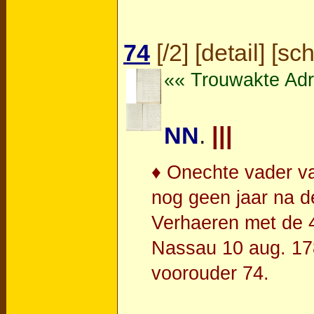
74
[
/2
] [
detail
] [
sc
«« Trouwakte Adr
NN
.
|||
♦ Onechte vader v
nog geen jaar na d
Verhaeren met de 4
Nassau 10 aug. 178
voorouder 74.