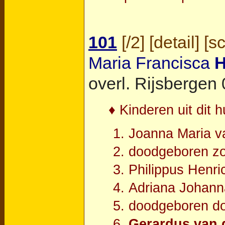
101
[
/2
] [
detail
] [
s
Maria Francisca
overl.
Rijsbergen
0
♦ Kinderen uit dit h
Joanna Maria 
doodgeboren z
Philippus Henr
Adriana Johan
doodgeboren d
Gerardus van