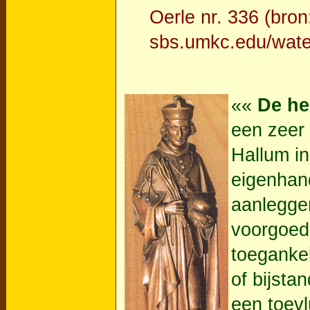
Oerle nr. 336 (bro
sbs.umkc.edu/wate
««
De he
een zeer 
Hallum in
eigenhand
aanlegge
voorgoed 
toeganke
of bijsta
een toevl