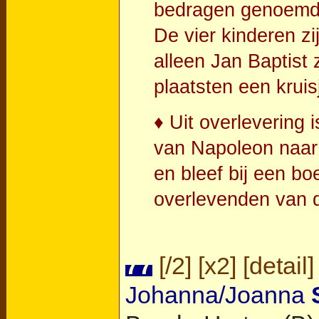
bedragen genoemd 
De vier kinderen zi
alleen Jan Baptist
plaatsten een kruis
♦ Uit overlevering
van Napoleon naar 
en bleef bij een boe
overlevenden van d
77
[
/2
] [
x2
] [
detail
]
Johanna/Joanna