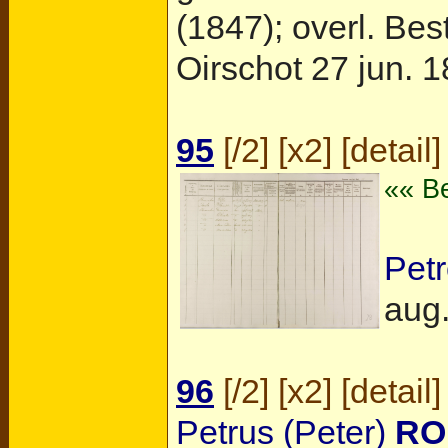
(1847); overl.
Bes
Oirschot
27 jun. 1
95
[
/2
] [
x2
] [
detail
]
«« Be
Pet
aug.
96
[
/2
] [
x2
] [
detail
]
Petrus (Peter)
RO