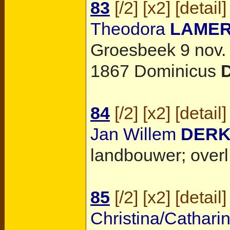
83
[
/2
] [
x2
] [
detail
]
Theodora
LAME
Groesbeek
9 nov. 
1867 Dominicus
84
[
/2
] [
x2
] [
detail
]
Jan Willem
DER
landbouwer; overl
85
[
/2
] [
x2
] [
detail
]
Christina/Cathari