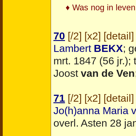
♦ Was nog in leven 
70
[
/2
] [
x2
] [
detail
]
Lambert
BEKX
; 
mrt. 1847 (56 jr.)
Joost
van de Ven
71
[
/2
] [
x2
] [
detail
]
Jo(h)anna Maria 
overl.
Asten
28 jan