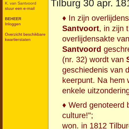
Tilburg
30 apr. 18
K. van Santvoord
stuur een e-mail
♦ In zijn overlijd
BEHEER
Inloggen
Santvoort
, in zijn
Overzicht beschikbare
overlijdensakte van
kwartierstaten
Santvoord
geschre
(nr. 32) wordt van
geschiedenis van d
keerpunt. Na hem 
enkele uitzonderin
♦ Werd genoteerd bi
culture!";
won. in 1812 Tilbur