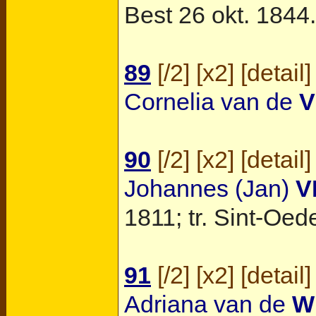
Best
26 okt. 1844.
89
[
/2
] [
x2
] [
detail
]
Cornelia van de
V
90
[
/2
] [
x2
] [
detail
]
Johannes (Jan)
V
1811; tr.
Sint-Oed
91
[
/2
] [
x2
] [
detail
]
Adriana van de
W