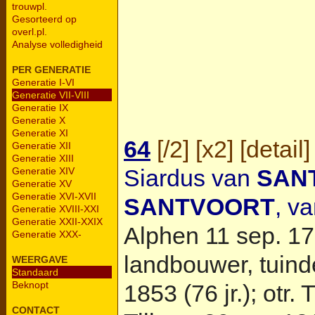
trouwpl.
Gesorteerd op
overl.pl.
Analyse volledigheid
PER GENERATIE
Generatie I-VI
Generatie VII-VIII
Generatie IX
Generatie X
Generatie XI
64
[
/2
] [
x2
] [
detail
]
Generatie XII
Generatie XIII
Siardus van
SAN
Generatie XIV
Generatie XV
Generatie XVI-XVII
SANTVOORT
, v
Generatie XVIII-XXI
Generatie XXII-XXIX
Alphen
11 sep. 17
Generatie XXX-
landbouwer, tuinde
WEERGAVE
Standaard
Beknopt
1853 (76 jr.); otr.
T
CONTACT