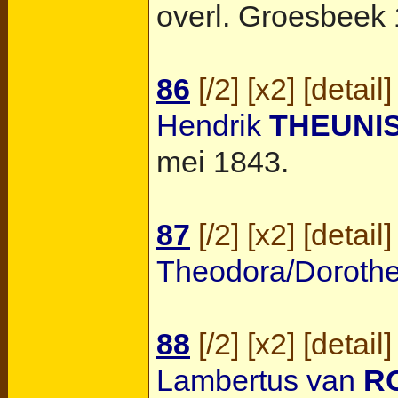
overl.
Groesbeek
86
[
/2
] [
x2
] [
detail
]
Hendrik
THEUNI
mei 1843.
87
[
/2
] [
x2
] [
detail
]
Theodora/Doroth
88
[
/2
] [
x2
] [
detail
]
Lambertus van
R