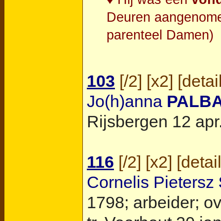
Deuren aangenomen
parenteel Damen)
103
[
/2
] [
x2
] [
detai
Jo(h)anna
PALB
Rijsbergen
12 apr.
116
[
/2
] [
x2
] [
detai
Cornelis Pietersz
1798; arbeider; ov