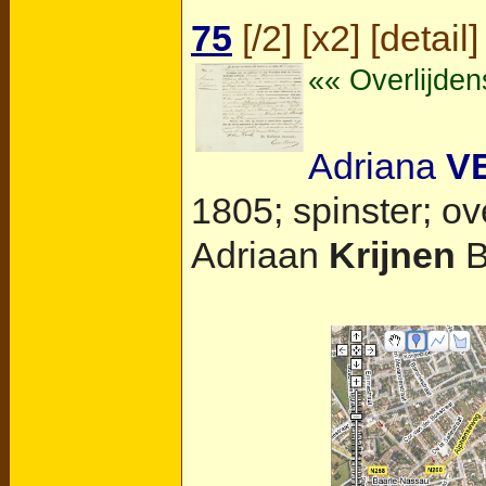
75
[
/2
] [
x2
] [
detail
]
«« Overlijde
Adriana
V
1805; spinster; ov
Adriaan
Krijnen
B