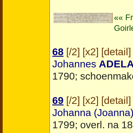
«« F
Goirl
68
[
/2
] [
x2
] [
detail
]
Johannes
ADEL
1790; schoenmake
69
[
/2
] [
x2
] [
detail
]
Johanna (Joanna)
1799; overl. na 187