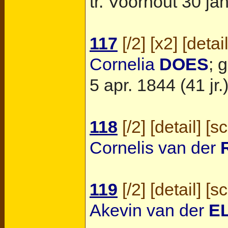
tr.
Voorhout
30 jan
117
[
/2
] [
x2
] [
detai
Cornelia
DOES
; 
5 apr. 1844 (41 jr.)
118
[
/2
] [
detail
] [
s
Cornelis van der
119
[
/2
] [
detail
] [
s
Akevin van der
E