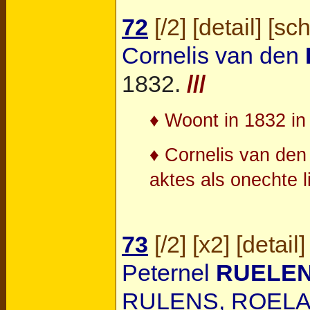
72
[
/2
] [
detail
] [
sc
Cornelis van den
1832.
///
♦ Woont in 1832 in
♦ Cornelis van den
aktes als onechte 
73
[
/2
] [
x2
] [
detail
]
Peternel
RUELE
RULENS, ROELA