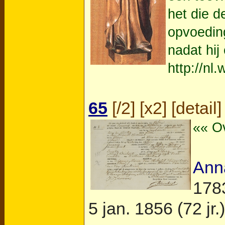
het die d
opvoeding
nadat hij
http://nl
65
[
/2
] [
x2
] [
detail
]
«« O
Ann
178
5 jan. 1856 (72 jr.)