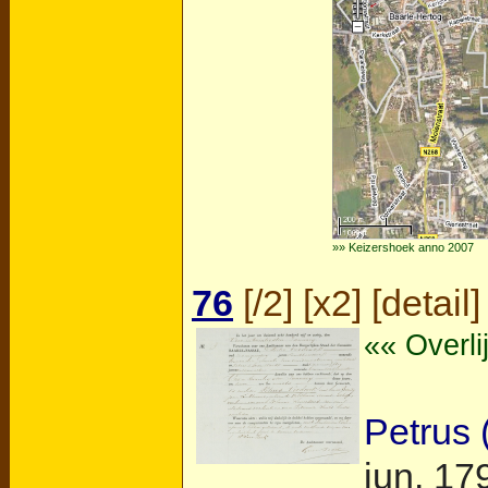
»» Keizershoek anno 2007
76
[
/2
] [
x2
] [
detail
]
«« Overl
Petrus 
jun. 17