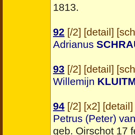
1813.
92
[
/2
] [
detail
] [
sc
Adrianus
SCHRA
93
[
/2
] [
detail
] [
sc
Willemijn
KLUIT
94
[
/2
] [
x2
] [
detail
]
Petrus (Peter) va
geb.
Oirschot
17 f