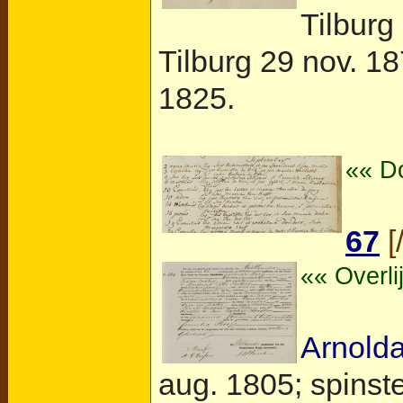
Tilburg
Tilburg
29 nov. 1879
1825.
«« Do
67
[
«« Overli
Arnold
aug. 1805; spinste