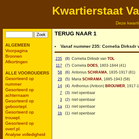
Kwartierstaat V
Deze kwarti
TERUG NAAR 1
ALGEMEEN
Vanaf nummer 235:
Cornelia Dirksdr
Voorpagina
Bronnen
235
(8)
Cornelia Dirksdr van
TOL
Afkortingen
117
(7)
Cornelia
DOES
, 1803-1844 (41)
58
(6)
Antonius
SCHRAMA
, 1835-1917 (81)
ALLE VOOROUDERS
Gesorteerd op
29
(5)
Maria
SCHRAMA
, 1885-1943 (58)
nummer
14
(4)
Anthonius (Antoon)
BROUWER
, 1917-
Gesorteerd op
7
(3)
niet openbaar
achternaam
3
(2)
niet openbaar
Gesorteerd op
geboortepl.
1a
(1)
niet openbaar
Gesorteerd op
1b
(1)
niet openbaar
trouwpl.
Gesorteerd op
overl.pl.
Analyse volledigheid