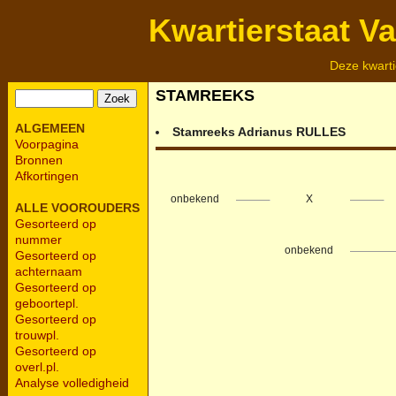
Kwartierstaat V
Deze kwarti
STAMREEKS
ALGEMEEN
Stamreeks
Adrianus
RULLES
Voorpagina
Bronnen
Afkortingen
onbekend
X
ALLE VOOROUDERS
Gesorteerd op
nummer
onbekend
Gesorteerd op
achternaam
Gesorteerd op
geboortepl.
Gesorteerd op
trouwpl.
Gesorteerd op
overl.pl.
Analyse volledigheid