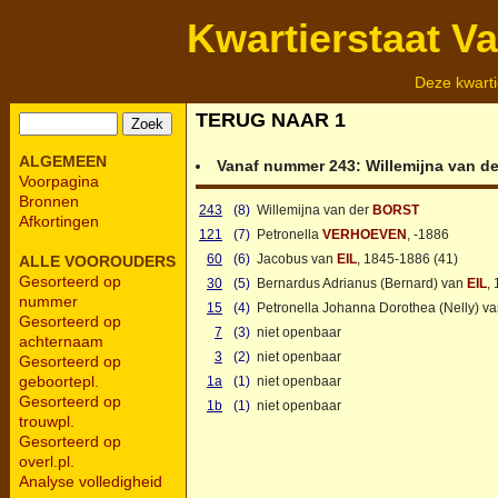
Kwartierstaat V
Deze kwarti
TERUG NAAR 1
ALGEMEEN
Vanaf nummer 243:
Willemijna van d
Voorpagina
Bronnen
243
(8)
Willemijna van der
BORST
Afkortingen
121
(7)
Petronella
VERHOEVEN
, -1886
60
(6)
Jacobus van
EIL
, 1845-1886 (41)
ALLE VOOROUDERS
Gesorteerd op
30
(5)
Bernardus Adrianus (Bernard) van
EIL
,
nummer
15
(4)
Petronella Johanna Dorothea (Nelly) v
Gesorteerd op
7
(3)
niet openbaar
achternaam
3
(2)
niet openbaar
Gesorteerd op
geboortepl.
1a
(1)
niet openbaar
Gesorteerd op
1b
(1)
niet openbaar
trouwpl.
Gesorteerd op
overl.pl.
Analyse volledigheid