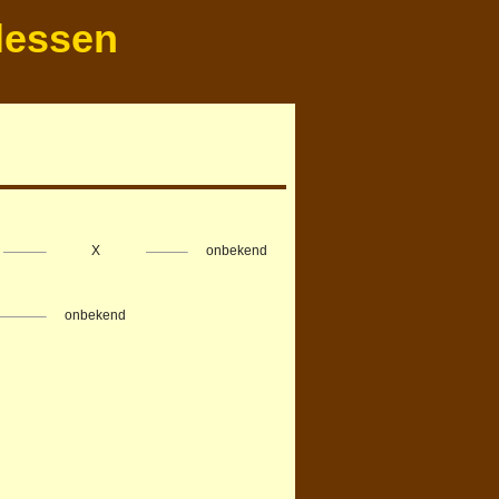
lessen
X
onbekend
onbekend