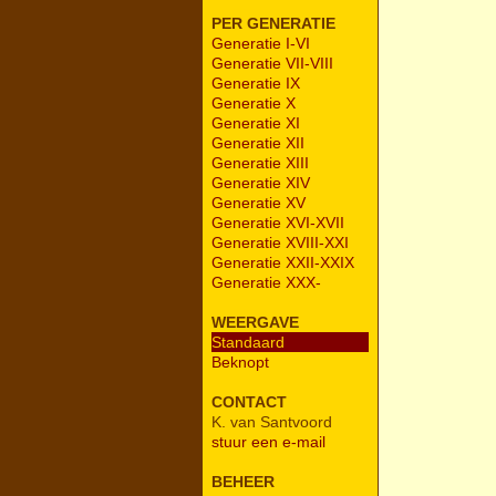
PER GENERATIE
Generatie I-VI
Generatie VII-VIII
Generatie IX
Generatie X
Generatie XI
Generatie XII
Generatie XIII
Generatie XIV
Generatie XV
Generatie XVI-XVII
Generatie XVIII-XXI
Generatie XXII-XXIX
Generatie XXX-
WEERGAVE
Standaard
Beknopt
CONTACT
K. van Santvoord
stuur een e-mail
BEHEER