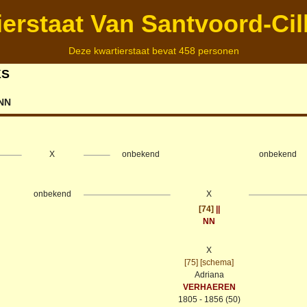
ierstaat Van Santvoord-Cil
Deze kwartierstaat bevat 458 personen
KS
NN
X
onbekend
onbekend
onbekend
X
[74]
||
NN
X
[75]
[schema]
Adriana
VERHAEREN
1805 - 1856 (50)