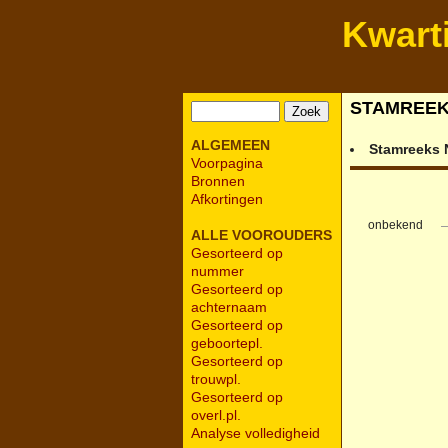
Kwart
STAMREE
ALGEMEEN
Stamreeks
Voorpagina
Bronnen
Afkortingen
onbekend
ALLE VOOROUDERS
Gesorteerd op
nummer
Gesorteerd op
achternaam
Gesorteerd op
geboortepl.
Gesorteerd op
trouwpl.
Gesorteerd op
overl.pl.
Analyse volledigheid