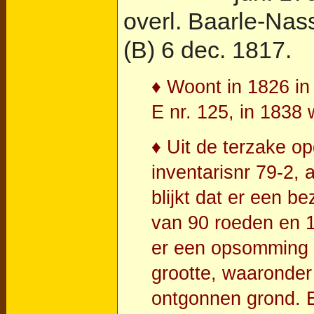
overl.
Baarle-Nas
(B)
6 dec. 1817.
♦ Woont in 1826 in
E nr. 125, in 1838 w
♦ Uit de terzake o
inventarisnr 79-2, 
blijkt dat er een b
van 90 roeden en 1
er een opsomming v
grootte, waaronder
ontgonnen grond. E