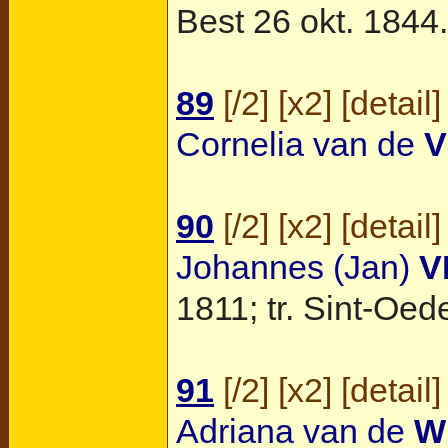
Best
26 okt. 1844.
89
[
/2
] [
x2
] [
detail
]
Cornelia van de
V
90
[
/2
] [
x2
] [
detail
]
Johannes (Jan)
V
1811; tr.
Sint-Oed
91
[
/2
] [
x2
] [
detail
]
Adriana van de
W