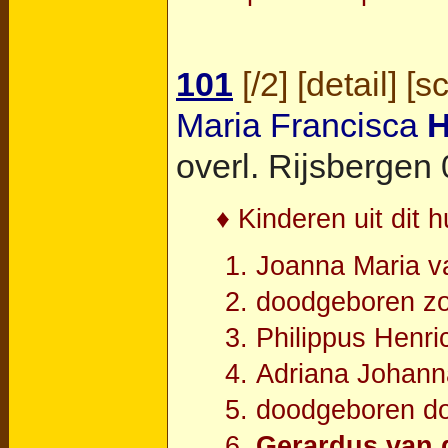
101
[
/2
] [
detail
] [
s
Maria Francisca
overl.
Rijsbergen
0
♦ Kinderen uit dit h
Joanna Maria 
doodgeboren z
Philippus Henr
Adriana Johan
doodgeboren d
Gerardus van