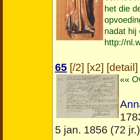
het die d
opvoeding
nadat hij
http://nl
65
[
/2
] [
x2
] [
detail
]
«« O
Ann
178
5 jan. 1856 (72 jr.)