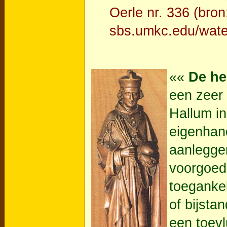
Oerle nr. 336 (bro
sbs.umkc.edu/wate
««
De he
een zeer 
Hallum in
eigenhand
aanlegge
voorgoed 
toeganke
of bijsta
een toevl