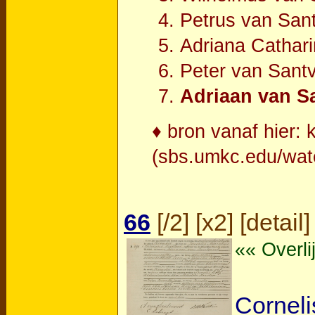
Petrus van Sant
Adriana Cathar
Peter van Sant
Adriaan van Sa
♦ bron vanaf hier:
(sbs.umkc.edu/wat
66
[
/2
] [
x2
] [
detail
]
«« Overli
Cornel