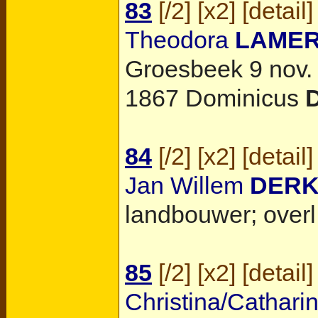
83
[
/2
] [
x2
] [
detail
]
Theodora
LAME
Groesbeek
9 nov. 
1867 Dominicus
84
[
/2
] [
x2
] [
detail
]
Jan Willem
DER
landbouwer; overl
85
[
/2
] [
x2
] [
detail
]
Christina/Cathari