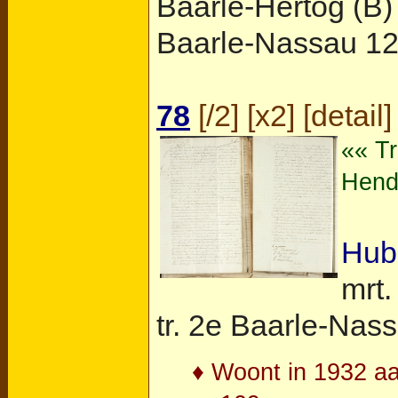
Baarle-Hertog (B)
Baarle-Nassau
12 
78
[
/2
] [
x2
] [
detail
]
«« T
Hend
Hub
mrt.
tr. 2e
Baarle-Nas
♦ Woont in 1932 aa