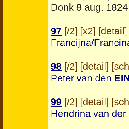
Donk
8 aug. 1824
97
[
/2
] [
x2
] [
detail
]
Francijna/Franci
98
[
/2
] [
detail
] [
sc
Peter van den
EI
99
[
/2
] [
detail
] [
sc
Hendrina van der