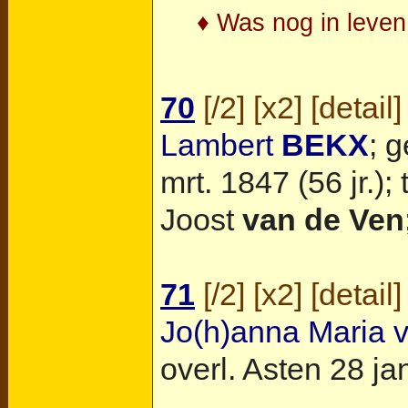
♦ Was nog in leven 
70
[
/2
] [
x2
] [
detail
]
Lambert
BEKX
; 
mrt. 1847 (56 jr.)
Joost
van de Ven
71
[
/2
] [
x2
] [
detail
]
Jo(h)anna Maria 
overl.
Asten
28 jan