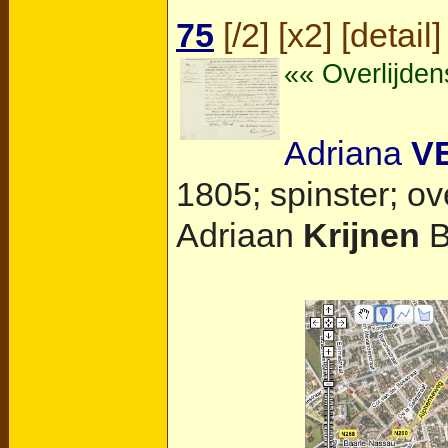
75
[
/2
] [
x2
] [
detail
]
«« Overlijde
Adriana
V
1805; spinster; ov
Adriaan
Krijnen
B