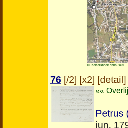
»» Keizershoek anno 2007
76
[
/2
] [
x2
] [
detail
]
«« Overl
Petrus 
jun. 17