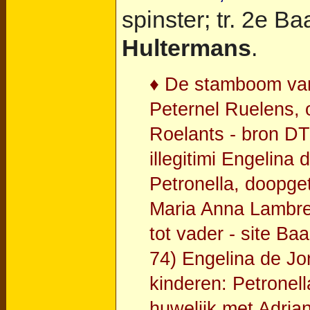
spinster; tr. 2e B
Hultermans
.
♦ De stamboom van 
Peternel Ruelens, o
Roelants - bron DT
illegitimi Engelina
Petronella, doopge
Maria Anna Lambreg
tot vader - site B
74) Engelina de Jo
kinderen: Petronell
huwelijk met Adria