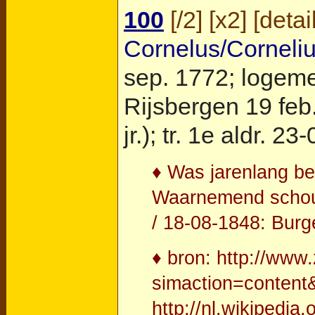
100
[
/2
] [
x2
] [
detai
Cornelus/Corneli
sep. 1772; logeme
Rijsbergen
19 feb
jr.); tr. 1e aldr.
♦ Was jarenlang be
Waarnemend schout
/ 18-08-1848: Burg
♦ bron: http://www
simaction=content
http://nl.wikipedi