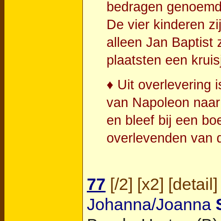
bedragen genoemd 
De vier kinderen zi
alleen Jan Baptist
plaatsten een kruis
♦ Uit overlevering
van Napoleon naar 
en bleef bij een boe
overlevenden van d
77
[
/2
] [
x2
] [
detail
]
Johanna/Joanna