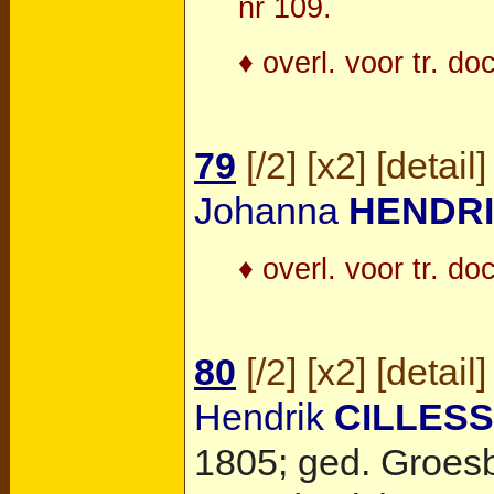
nr 109.
♦ overl. voor tr. do
79
[
/2
] [
x2
] [
detail
]
Johanna
HENDR
♦ overl. voor tr. do
80
[
/2
] [
x2
] [
detail
]
Hendrik
CILLES
1805; ged.
Groes