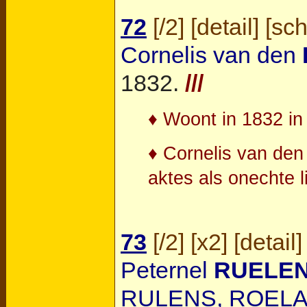
72
[
/2
] [
detail
] [
sc
Cornelis van den
1832.
///
♦ Woont in 1832 in
♦ Cornelis van den
aktes als onechte 
73
[
/2
] [
x2
] [
detail
]
Peternel
RUELE
RULENS, ROELA