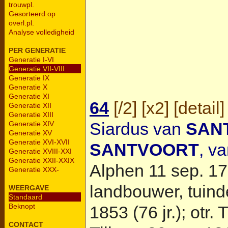
trouwpl.
Gesorteerd op
overl.pl.
Analyse volledigheid
PER GENERATIE
Generatie I-VI
Generatie VII-VIII
Generatie IX
Generatie X
Generatie XI
64
[
/2
] [
x2
] [
detail
]
Generatie XII
Generatie XIII
Siardus van
SAN
Generatie XIV
Generatie XV
Generatie XVI-XVII
SANTVOORT
, v
Generatie XVIII-XXI
Generatie XXII-XXIX
Alphen
11 sep. 17
Generatie XXX-
landbouwer, tuinde
WEERGAVE
Standaard
Beknopt
1853 (76 jr.); otr.
T
CONTACT