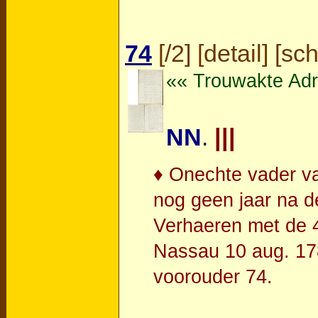
74
[
/2
] [
detail
] [
sc
«« Trouwakte Adr
NN
.
|||
♦ Onechte vader v
nog geen jaar na d
Verhaeren met de 4
Nassau 10 aug. 178
voorouder 74.