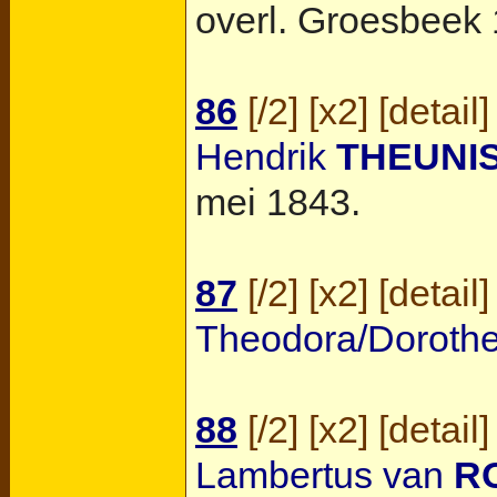
overl.
Groesbeek
86
[
/2
] [
x2
] [
detail
]
Hendrik
THEUNI
mei 1843.
87
[
/2
] [
x2
] [
detail
]
Theodora/Doroth
88
[
/2
] [
x2
] [
detail
]
Lambertus van
R