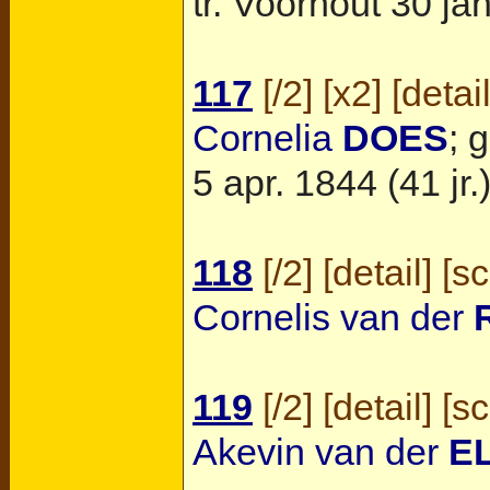
tr.
Voorhout
30 jan
117
[
/2
] [
x2
] [
detai
Cornelia
DOES
; 
5 apr. 1844 (41 jr.)
118
[
/2
] [
detail
] [
s
Cornelis van der
119
[
/2
] [
detail
] [
s
Akevin van der
E