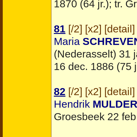
1870 (64 jr.); tr.
Gr
81
[
/2
] [
x2
] [
detail
]
Maria
SCHREVE
(Nederasselt)
31 j
16 dec. 1886 (75 jr
82
[
/2
] [
x2
] [
detail
]
Hendrik
MULDE
Groesbeek
22 feb.