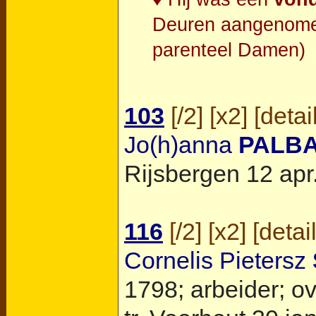
Deuren aangenomen
parenteel Damen)
103
[
/2
] [
x2
] [
detai
Jo(h)anna
PALB
Rijsbergen
12 apr.
116
[
/2
] [
x2
] [
detai
Cornelis Pietersz
1798; arbeider; ov