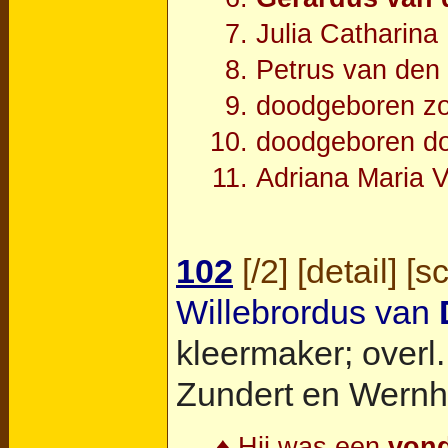
Julia Catharin
Petrus van de
doodgeboren z
doodgeboren d
Adriana Maria 
102
[
/2
] [
detail
] [
s
Willebrordus van
kleermaker; overl
Zundert en Wernh
♦ Hij was een
vond