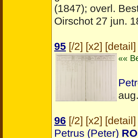
(1847); overl.
Bes
Oirschot
27 jun. 1
95
[
/2
] [
x2
] [
detail
]
«« Be
Pet
aug.
96
[
/2
] [
x2
] [
detail
]
Petrus (Peter)
RO