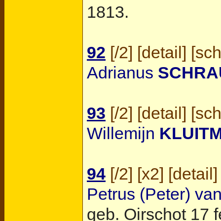
1813.
92
[
/2
] [
detail
] [
sc
Adrianus
SCHRA
93
[
/2
] [
detail
] [
sc
Willemijn
KLUIT
94
[
/2
] [
x2
] [
detail
]
Petrus (Peter) va
geb.
Oirschot
17 f