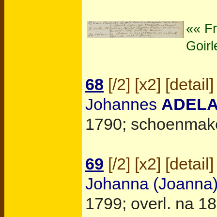
«« F
Goirl
68
[
/2
] [
x2
] [
detail
]
Johannes
ADEL
1790; schoenmake
69
[
/2
] [
x2
] [
detail
]
Johanna (Joanna)
1799; overl. na 187