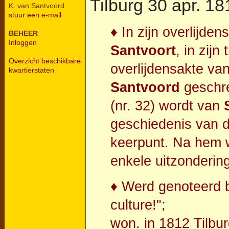
Tilburg
30 apr. 18
K. van Santvoord
stuur een e-mail
♦ In zijn overlijd
BEHEER
Inloggen
Santvoort
, in zijn
Overzicht beschikbare
overlijdensakte van
kwartierstaten
Santvoord
geschre
(nr. 32) wordt van
geschiedenis van d
keerpunt. Na hem 
enkele uitzonderin
♦ Werd genoteerd bi
culture!";
won. in 1812 Tilbur