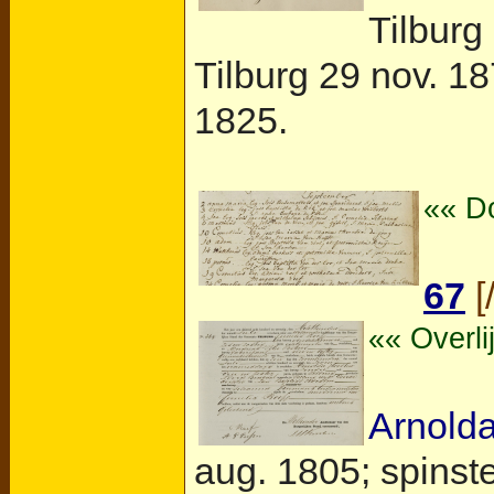
Tilburg
Tilburg
29 nov. 1879
1825.
«« Do
67
[
«« Overli
Arnold
aug. 1805; spinste