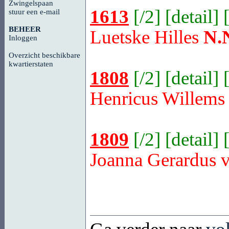
Zwingelspaan
1613
[
/2
] [
detail
] 
stuur een e-mail
BEHEER
Luetske Hilles
N.
Inloggen
Overzicht beschikbare
kwartierstaten
1808
[
/2
] [
detail
] 
Henricus Willem
1809
[
/2
] [
detail
] 
Joanna Gerardus 