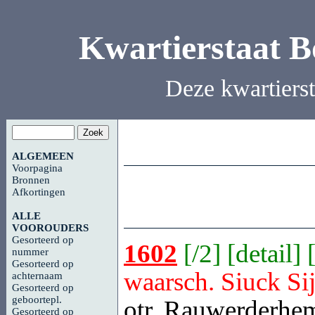
Kwartierstaat 
Deze kwartiers
ALGEMEEN
Voorpagina
Bronnen
Afkortingen
ALLE
VOOROUDERS
Gesorteerd op
1602
[
/2
] [
detail
] 
nummer
Gesorteerd op
waarsch. Siuck Si
achternaam
Gesorteerd op
geboortepl.
otr.
Rauwerderhe
Gesorteerd op