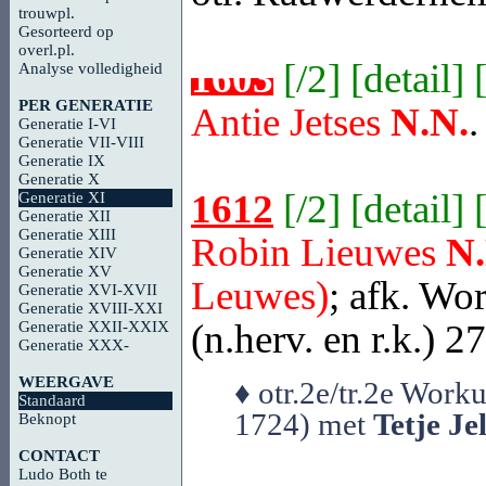
trouwpl.
Gesorteerd op
overl.pl.
1603
[
/2
] [
detail
] 
Analyse volledigheid
PER GENERATIE
Antie Jetses
N.N.
.
Generatie I-VI
Generatie VII-VIII
Generatie IX
Generatie X
1612
[
/2
] [
detail
] 
Generatie XI
Generatie XII
Generatie XIII
Robin Lieuwes
N.
Generatie XIV
Generatie XV
Leuwes)
; afk. Wo
Generatie XVI-XVII
Generatie XVIII-XXI
(n.herv. en r.k.) 2
Generatie XXII-XXIX
Generatie XXX-
WEERGAVE
♦ otr.2e/tr.2e Work
Standaard
1724) met
Tetje Jel
Beknopt
CONTACT
Ludo Both te