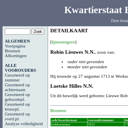
Kwartierstaat
Deze kwar
DETAILKAART
ALGEMEEN
[
lijstweergave
]
Voorpagina
Bronnen
Robin Lieuwes
N.N.
, zoon van:
Afkortingen
vader niet gevonden
ALLE
moeder niet gevonden
VOOROUDERS
Gesorteerd op
Hij trouwde op 27 augustus 1713 te Workum 
nummer
Gesorteerd op
Luetske Hilles
N.N.
achternaam
Gesorteerd op
Uit dit huwelijk werd geboren: Lieuwe Ro
geboortepl.
Gesorteerd op
trouwpl.
Bronnen:
Gesorteerd op
overl.pl.
code kwartierstaat
vooroudernummer
da
Analyse volledigheid
bothboomsma
1612
7