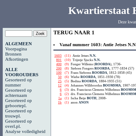
Kwartierstaat
Deze kwar
TERUG NAAR 1
ALGEMEEN
Vanaf nummer 1603:
Antie Jetses
N.N
Voorpagina
Bronnen
1603
(11)
Antie Jetses
N.N.
Afkortingen
801
(10)
Trijntje Sjucks
N.N.
400
(9)
Fonger Willems (
ROORDA
), 1736-
200
(8)
Siebren Fongers
ROORDA
, 1777-1834 (57)
ALLE
100
(7)
Frans Siebrens
ROORDA
, 1812-1858 (45)
VOOROUDERS
50
(6)
Wiebe
ROORDA
, 1851-1930 (78)
Gesorteerd op
25
(5)
Bodina
ROORDA
, 1884-1935 (51)
nummer
12
(4)
Johannes Willibrordus
BOOMSMA
, 1907-19
6
(3)
drs. Franciscus Clemens Wilhelmus
BOOMS
Gesorteerd op
6
(2)
drs. Franciscus Clemens Wilhelmus
BOOMS
achternaam
1a
(1)
Ischa Beije
BOTH
, 2008-
Gesorteerd op
1b
(1)
anon
ANON
geboortepl.
Gesorteerd op
trouwpl.
Gesorteerd op
overl.pl.
Analyse volledigheid