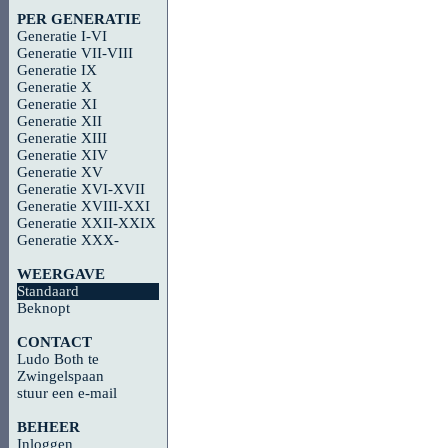
PER GENERATIE
Generatie I-VI
Generatie VII-VIII
Generatie IX
Generatie X
Generatie XI
Generatie XII
Generatie XIII
Generatie XIV
Generatie XV
Generatie XVI-XVII
Generatie XVIII-XXI
Generatie XXII-XXIX
Generatie XXX-
WEERGAVE
Standaard
Beknopt
CONTACT
Ludo Both te
Zwingelspaan
stuur een e-mail
BEHEER
Inloggen