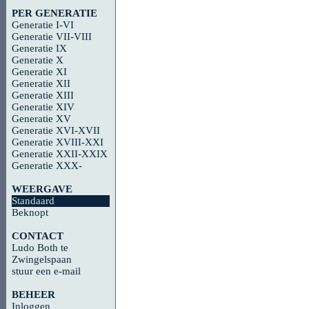
PER GENERATIE
Generatie I-VI
Generatie VII-VIII
Generatie IX
Generatie X
Generatie XI
Generatie XII
Generatie XIII
Generatie XIV
Generatie XV
Generatie XVI-XVII
Generatie XVIII-XXI
Generatie XXII-XXIX
Generatie XXX-
WEERGAVE
Standaard
Beknopt
CONTACT
Ludo Both te
Zwingelspaan
stuur een e-mail
BEHEER
Inloggen