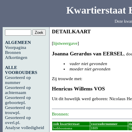
Kwartierstaat
Deze kwar
DETAILKAART
ALGEMEEN
[
lijstweergave
]
Voorpagina
Bronnen
Joanna Gerardus van
EERSEL
, do
Afkortingen
vader niet gevonden
ALLE
moeder niet gevonden
VOOROUDERS
Gesorteerd op
Zij trouwde met:
nummer
Gesorteerd op
Henricus Willems
VOS
achternaam
Gesorteerd op
Uit dit huwelijk werd geboren: Nicolaus H
geboortepl.
Gesorteerd op
trouwpl.
Bronnen:
Gesorteerd op
overl.pl.
code kwartierstaat
vooroudernummer
da
Analyse volledigheid
bothboomsma
1809
7