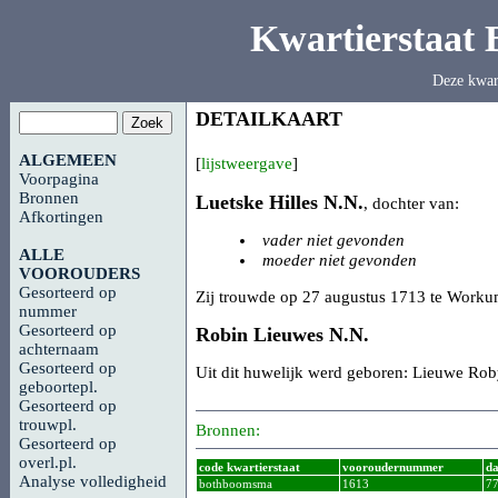
Kwartierstaat
Deze kwar
DETAILKAART
ALGEMEEN
[
lijstweergave
]
Voorpagina
Bronnen
Luetske Hilles
N.N.
, dochter van:
Afkortingen
vader niet gevonden
ALLE
moeder niet gevonden
VOOROUDERS
Gesorteerd op
Zij trouwde op 27 augustus 1713 te Workum 
nummer
Gesorteerd op
Robin Lieuwes
N.N.
achternaam
Gesorteerd op
Uit dit huwelijk werd geboren: Lieuwe Ro
geboortepl.
Gesorteerd op
trouwpl.
Bronnen:
Gesorteerd op
overl.pl.
code kwartierstaat
vooroudernummer
da
Analyse volledigheid
bothboomsma
1613
7