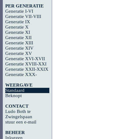
PER GENERATIE
Generatie I-VI
Generatie VII-VIII
Generatie IX
Generatie X
Generatie XI
Generatie XII
Generatie XIII
Generatie XIV
Generatie XV
Generatie XVI-XVII
Generatie XVIII-XXI
Generatie XXII-XXIX
Generatie XXX-
WEERGAVE
Standaard
Beknopt
CONTACT
Ludo Both te
Zwingelspaan
stuur een e-mail
BEHEER
Inloggen