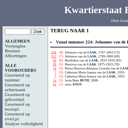
Kwartierstaat
Deze kwar
TERUG NAAR 1
ALGEMEEN
Vanaf nummer 224:
Johannes van de
Voorpagina
Bronnen
224
(8)
Johannes van de
LAAK
, 1767-1843 (75)
Afkortingen
112
(7)
Adrianus van de
LAAK
, 1799-1869 (69)
56
(6)
Hendrikus van de
LAAK
, 1833-1919 (85)
28
(5)
Henricus van de
LAAK
, 1875-1953 (78)
ALLE
14
(4)
Petrus Henricus Adrianus Cornelis van de
LAA
VOOROUDERS
7
(3)
Catherina Maria Joanna van de
LAAK
, 1955-
Gesorteerd op
7
(2)
Catherina Maria Joanna van de
LAAK
, 1955-
nummer
1a
(1)
Ischa Beije
BOTH
, 2008-
1b
(1)
anon
ANON
Gesorteerd op
achternaam
Gesorteerd op
geboortepl.
Gesorteerd op
trouwpl.
Gesorteerd op
overl.pl.
Analyse volledigheid