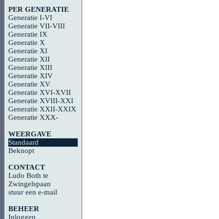
PER GENERATIE
Generatie I-VI
Generatie VII-VIII
Generatie IX
Generatie X
Generatie XI
Generatie XII
Generatie XIII
Generatie XIV
Generatie XV
Generatie XVI-XVII
Generatie XVIII-XXI
Generatie XXII-XXIX
Generatie XXX-
WEERGAVE
Standaard
Beknopt
CONTACT
Ludo Both te
Zwingelspaan
stuur een e-mail
BEHEER
Inloggen