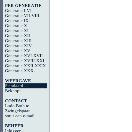
PER GENERATIE
Generatie I-VI
Generatie VII-VIII
Generatie IX
Generatie X
Generatie XI
Generatie XII
Generatie XIII
Generatie XIV
Generatie XV
Generatie XVI-XVII
Generatie XVIII-XXI
Generatie XXII-XXIX
Generatie XXX-
WEERGAVE
Standaard
Beknopt
CONTACT
Ludo Both te
Zwingelspaan
stuur een e-mail
BEHEER
Inloggen