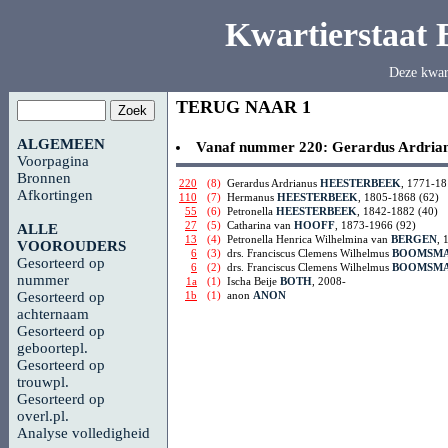
Kwartierstaat
Deze kwar
TERUG NAAR 1
ALGEMEEN
Vanaf nummer 220:
Gerardus Ardria
Voorpagina
Bronnen
220
(8)
Gerardus Ardrianus
HEESTERBEEK
, 1771-18
Afkortingen
110
(7)
Hermanus
HEESTERBEEK
, 1805-1868 (62)
55
(6)
Petronella
HEESTERBEEK
, 1842-1882 (40)
27
(5)
Catharina van
HOOFF
, 1873-1966 (92)
ALLE
13
(4)
Petronella Henrica Wilhelmina van
BERGEN
, 
VOOROUDERS
6
(3)
drs. Franciscus Clemens Wilhelmus
BOOMSM
Gesorteerd op
6
(2)
drs. Franciscus Clemens Wilhelmus
BOOMSM
nummer
1a
(1)
Ischa Beije
BOTH
, 2008-
1b
(1)
anon
ANON
Gesorteerd op
achternaam
Gesorteerd op
geboortepl.
Gesorteerd op
trouwpl.
Gesorteerd op
overl.pl.
Analyse volledigheid