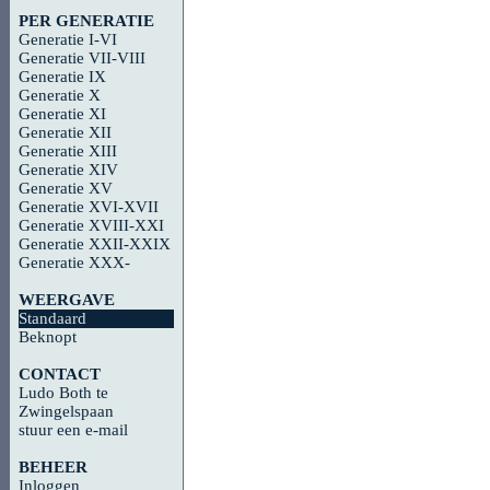
PER GENERATIE
Generatie I-VI
Generatie VII-VIII
Generatie IX
Generatie X
Generatie XI
Generatie XII
Generatie XIII
Generatie XIV
Generatie XV
Generatie XVI-XVII
Generatie XVIII-XXI
Generatie XXII-XXIX
Generatie XXX-
WEERGAVE
Standaard
Beknopt
CONTACT
Ludo Both te
Zwingelspaan
stuur een e-mail
BEHEER
Inloggen