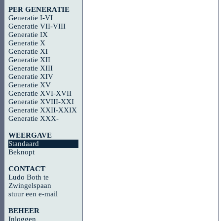
PER GENERATIE
Generatie I-VI
Generatie VII-VIII
Generatie IX
Generatie X
Generatie XI
Generatie XII
Generatie XIII
Generatie XIV
Generatie XV
Generatie XVI-XVII
Generatie XVIII-XXI
Generatie XXII-XXIX
Generatie XXX-
WEERGAVE
Standaard
Beknopt
CONTACT
Ludo Both te
Zwingelspaan
stuur een e-mail
BEHEER
Inloggen