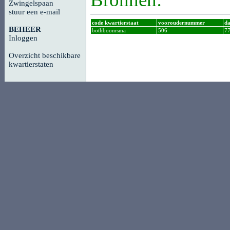
Zwingelspaan
stuur een e-mail
code kwartierstaat
vooroudernummer
da
BEHEER
bothboomsma
506
7
Inloggen
Overzicht beschikbare
kwartierstaten