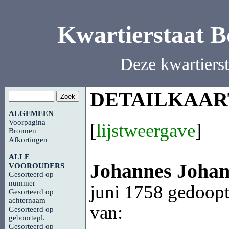
Kwartierstaat 
Deze kwartiers
DETAILKAAR
ALGEMEEN
Voorpagina
[
lijstweergave
]
Bronnen
Afkortingen
ALLE
Johannes Joha
VOOROUDERS
Gesorteerd op
nummer
juni 1758 gedoopt
Gesorteerd op
achternaam
van:
Gesorteerd op
geboortepl.
Gesorteerd op