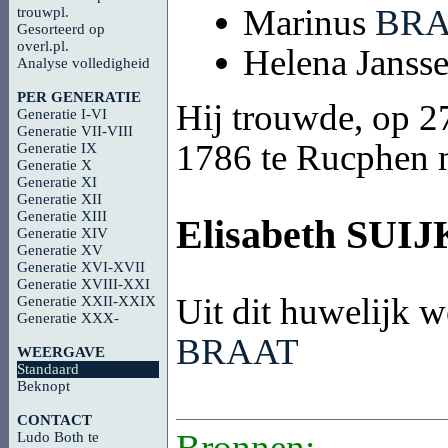
Marinus
BR
trouwpl.
Gesorteerd op
overl.pl.
Helena Janss
Analyse volledigheid
PER GENERATIE
Hij trouwde, op 27
Generatie I-VI
Generatie VII-VIII
1786 te Rucphen m
Generatie IX
Generatie X
Generatie XI
Generatie XII
Generatie XIII
Elisabeth
SUIJ
Generatie XIV
Generatie XV
Generatie XVI-XVII
Generatie XVIII-XXI
Uit dit huwelijk w
Generatie XXII-XXIX
Generatie XXX-
BRAAT
WEERGAVE
Standaard
Beknopt
CONTACT
Bronnen:
Ludo Both te