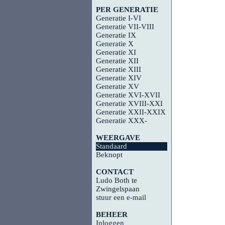
PER GENERATIE
Generatie I-VI
Generatie VII-VIII
Generatie IX
Generatie X
Generatie XI
Generatie XII
Generatie XIII
Generatie XIV
Generatie XV
Generatie XVI-XVII
Generatie XVIII-XXI
Generatie XXII-XXIX
Generatie XXX-
WEERGAVE
Standaard
Beknopt
CONTACT
Ludo Both te
Zwingelspaan
stuur een e-mail
BEHEER
Inloggen