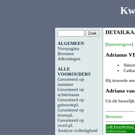
Kw
DETAILKA
ALGEMEEN
[
lijstweergave
]
Voorpagina
Bronnen
Adrianus
V
Afkortingen
Simo
ALLE
Catha
VOOROUDERS
Gesorteerd op
Hij trouwde me
nummer
Gesorteerd op
Adriana va
achternaam
Gesorteerd op
Uit dit huwelij
geboortepl.
Gesorteerd op
trouwpl.
Bronnen:
Gesorteerd op
overl.pl.
code kwartierstaat
Analyse volledigheid
bothboomsma