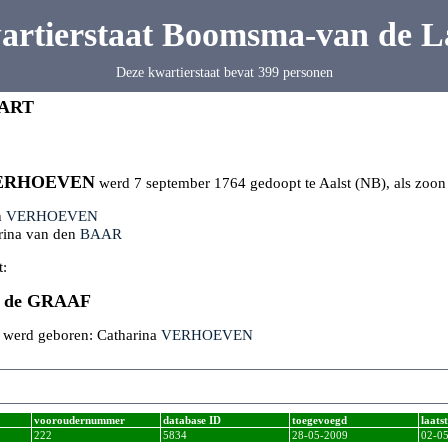
artierstaat Boomsma-van de L
Deze kwartierstaat bevat 399 personen
ART
ERHOEVEN
werd 7 september 1764 gedoopt te Aalst (NB), als zoon
n
VERHOEVEN
rina van den
BAAR
t:
n de
GRAAF
k werd geboren: Catharina
VERHOEVEN
vooroudernummer
database ID
toegevoegd
laats
222
5834
28-05-2009
02-0