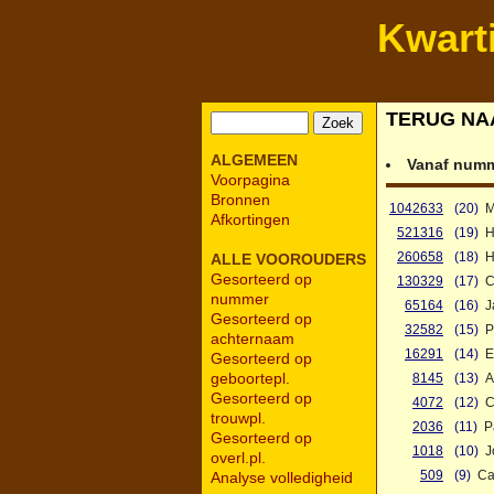
Kwart
TERUG NA
ALGEMEEN
Vanaf num
Voorpagina
Bronnen
1042633
(20)
M
Afkortingen
521316
(19)
H
260658
(18)
H
ALLE VOOROUDERS
Gesorteerd op
130329
(17)
C
nummer
65164
(16)
J
Gesorteerd op
32582
(15)
P
achternaam
16291
(14)
E
Gesorteerd op
geboortepl.
8145
(13)
A
Gesorteerd op
4072
(12)
C
trouwpl.
2036
(11)
P
Gesorteerd op
1018
(10)
J
overl.pl.
509
(9)
Ca
Analyse volledigheid