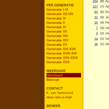
254
(8)
Au
PER GENERATIE
127
(7)
Ad
Generatie I-VI
63
(6)
Do
Generatie VII-VIII
31
(5)
Ja
Generatie IX
Generatie X
15
(4)
Pe
Generatie XI
7
(3)
ni
Generatie XII
3
(2)
ni
Generatie XIII
1a
(1)
ni
Generatie XIV
1b
(1)
ni
Generatie XV
Generatie XVI-XVII
Generatie XVIII-XXI
Generatie XXII-XXIX
Generatie XXX-
WEERGAVE
Standaard
Beknopt
CONTACT
K. van Santvoord
stuur een e-mail
BEHEER