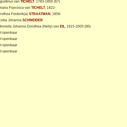
gustinus van
TICHELT
, 1783-1850 (67)
riana Francisca van
TICHELT
, 1822-
rothea Frederik(a)
STRAATMAN
, 1858-
coba Johanna
SCHNEIDER
tronella Johanna Dorothea (Nelly) van
EIL
, 1915-2005 (90)
et openbaar
et openbaar
et openbaar
et openbaar