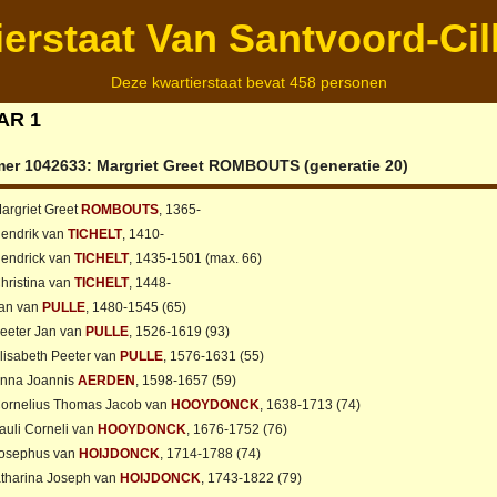
ierstaat Van Santvoord-Cil
Deze kwartierstaat bevat 458 personen
AR 1
mer 1042633:
Margriet Greet
ROMBOUTS
(generatie 20)
argriet Greet
ROMBOUTS
, 1365-
endrik van
TICHELT
, 1410-
endrick van
TICHELT
, 1435-1501 (max. 66)
hristina van
TICHELT
, 1448-
an van
PULLE
, 1480-1545 (65)
eeter Jan van
PULLE
, 1526-1619 (93)
lisabeth Peeter van
PULLE
, 1576-1631 (55)
nna Joannis
AERDEN
, 1598-1657 (59)
ornelius Thomas Jacob van
HOOYDONCK
, 1638-1713 (74)
auli Corneli van
HOOYDONCK
, 1676-1752 (76)
osephus van
HOIJDONCK
, 1714-1788 (74)
tharina Joseph van
HOIJDONCK
, 1743-1822 (79)