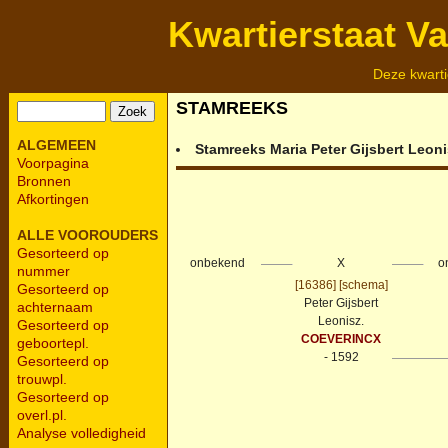
Kwartierstaat V
Deze kwarti
STAMREEKS
ALGEMEEN
Stamreeks
Maria Peter Gijsbert Leon
Voorpagina
Bronnen
Afkortingen
ALLE VOOROUDERS
Gesorteerd op
onbekend
X
o
nummer
[16386]
[schema]
Gesorteerd op
Peter Gijsbert
achternaam
Leonisz.
Gesorteerd op
COEVERINCX
geboortepl.
- 1592
Gesorteerd op
trouwpl.
Gesorteerd op
overl.pl.
Analyse volledigheid