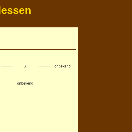
lessen
X
onbekend
onbekend