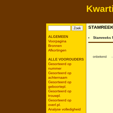
Kwart
STAMREE
ALGEMEEN
Stamreeks
Voorpagina
Bronnen
Afkortingen
onbekend
ALLE VOOROUDERS
Gesorteerd op
nummer
Gesorteerd op
achternaam
Gesorteerd op
geboortepl.
Gesorteerd op
trouwpl.
Gesorteerd op
overl.pl.
Analyse volledigheid