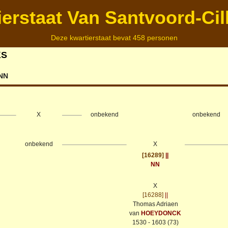
ierstaat Van Santvoord-Cil
Deze kwartierstaat bevat 458 personen
KS
NN
X
onbekend
onbekend
onbekend
X
[16289]
||
NN
X
[16288]
||
Thomas Adriaen
van
HOEYDONCK
1530 - 1603 (73)