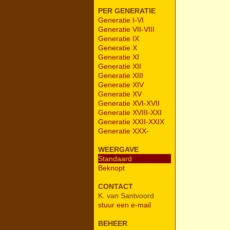
PER GENERATIE
Generatie I-VI
Generatie VII-VIII
Generatie IX
Generatie X
Generatie XI
Generatie XII
Generatie XIII
Generatie XIV
Generatie XV
Generatie XVI-XVII
Generatie XVIII-XXI
Generatie XXII-XXIX
Generatie XXX-
WEERGAVE
Standaard
Beknopt
CONTACT
K. van Santvoord
stuur een e-mail
BEHEER