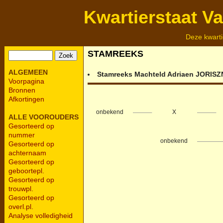
Kwartierstaat V
Deze kwarti
STAMREEKS
ALGEMEEN
Stamreeks
Machteld Adriaen
JORISZ
Voorpagina
Bronnen
Afkortingen
onbekend
X
ALLE VOOROUDERS
Gesorteerd op
nummer
onbekend
Gesorteerd op
achternaam
Gesorteerd op
geboortepl.
Gesorteerd op
trouwpl.
Gesorteerd op
overl.pl.
Analyse volledigheid