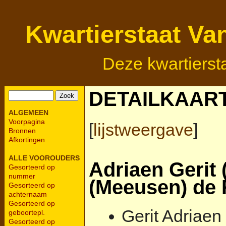
Kwartierstaat Va
Deze kwartierst
DETAILKAAR
ALGEMEEN
Voorpagina
[
lijstweergave
]
Bronnen
Afkortingen
ALLE VOOROUDERS
Adriaen Gerit
Gesorteerd op
nummer
(Meeusen) de
Gesorteerd op
achternaam
Gesorteerd op
Gerit Adriaen
geboortepl.
Gesorteerd op