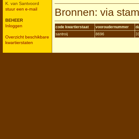
K. van Santvoord
Bronnen: via sta
stuur een e-mail
BEHEER
Inloggen
code kwartierstaat
vooroudernummer
d
santroij
8696
3
Overzicht beschikbare
kwartierstaten