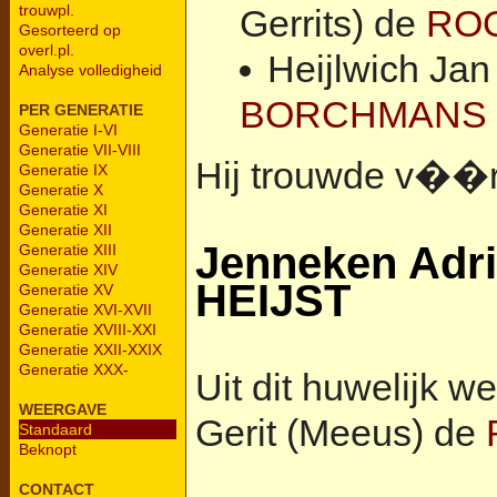
trouwpl.
Gerrits) de
ROO
Gesorteerd op
overl.pl.
Heijlwich Jan
Analyse volledigheid
BORCHMANS
PER GENERATIE
Generatie I-VI
Generatie VII-VIII
Hij trouwde v��r
Generatie IX
Generatie X
Generatie XI
Generatie XII
Jenneken Adri
Generatie XIII
Generatie XIV
HEIJST
Generatie XV
Generatie XVI-XVII
Generatie XVIII-XXI
Generatie XXII-XXIX
Generatie XXX-
Uit dit huwelijk w
WEERGAVE
Gerit (Meeus) de
Standaard
Beknopt
CONTACT