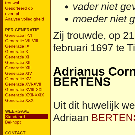
trouwpl.
vader niet g
Gesorteerd op
overl.pl.
moeder niet 
Analyse volledigheid
PER GENERATIE
Zij trouwde, op 21-
Generatie I-VI
Generatie VII-VIII
februari 1697 te T
Generatie IX
Generatie X
Generatie XI
Generatie XII
Adrianus Corn
Generatie XIII
Generatie XIV
BERTENS
Generatie XV
Generatie XVI-XVII
Generatie XVIII-XXI
Generatie XXII-XXIX
Generatie XXX-
Uit dit huwelijk w
WEERGAVE
Adriaan
BERTEN
Standaard
Beknopt
CONTACT