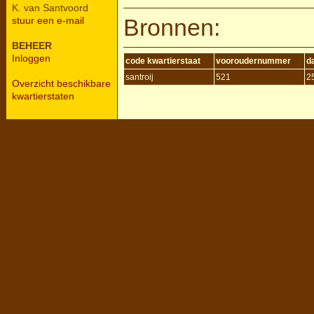
K. van Santvoord
Bronnen:
stuur een e-mail
BEHEER
Inloggen
code kwartierstaat
vooroudernummer
d
santroij
521
2
Overzicht beschikbare
kwartierstaten