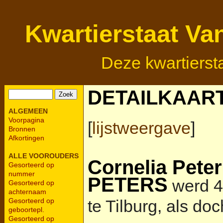
Kwartierstaat Va
Deze kwartierst
DETAILKAAR
ALGEMEEN
Voorpagina
[
lijstweergave
]
Bronnen
Afkortingen
ALLE VOOROUDERS
Cornelia Pete
Gesorteerd op
nummer
PETERS
werd 4
Gesorteerd op
achternaam
te Tilburg, als doc
Gesorteerd op
geboortepl.
Gesorteerd op