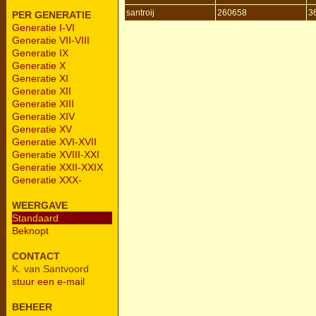
santroij
260658
3
PER GENERATIE
Generatie I-VI
Generatie VII-VIII
Generatie IX
Generatie X
Generatie XI
Generatie XII
Generatie XIII
Generatie XIV
Generatie XV
Generatie XVI-XVII
Generatie XVIII-XXI
Generatie XXII-XXIX
Generatie XXX-
WEERGAVE
Standaard
Beknopt
CONTACT
K. van Santvoord
stuur een e-mail
BEHEER