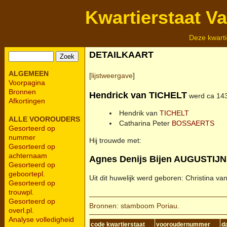
Kwartierstaat V
Deze kwarti
DETAILKAART
ALGEMEEN
[
lijstweergave
]
Voorpagina
Bronnen
Hendrick van
TICHELT
werd ca 143
Afkortingen
Hendrik van
TICHELT
ALLE VOOROUDERS
Catharina Peter
BOSSAERTS
Gesorteerd op
nummer
Hij trouwde met:
Gesorteerd op
achternaam
Agnes Denijs Bijen
AUGUSTIJN
Gesorteerd op
geboortepl.
Uit dit huwelijk werd geboren: Christina va
Gesorteerd op
trouwpl.
Gesorteerd op
Bronnen: stamboom Poriau.
overl.pl.
Analyse volledigheid
code kwartierstaat
vooroudernummer
d