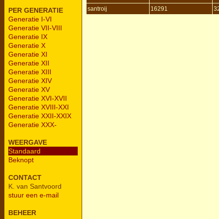
santroij
16291
3
PER GENERATIE
Generatie I-VI
Generatie VII-VIII
Generatie IX
Generatie X
Generatie XI
Generatie XII
Generatie XIII
Generatie XIV
Generatie XV
Generatie XVI-XVII
Generatie XVIII-XXI
Generatie XXII-XXIX
Generatie XXX-
WEERGAVE
Standaard
Beknopt
CONTACT
K. van Santvoord
stuur een e-mail
BEHEER