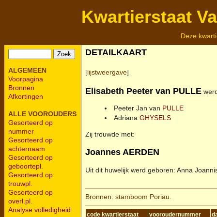
Kwartierstaat V
Deze kwarti
DETAILKAART
ALGEMEEN
[
lijstweergave
]
Voorpagina
Bronnen
Elisabeth Peeter van
PULLE
werd
Afkortingen
Peeter Jan van
PULLE
ALLE VOOROUDERS
Adriana
GHYSELS
Gesorteerd op
nummer
Zij trouwde met:
Gesorteerd op
achternaam
Joannes
AERDEN
Gesorteerd op
geboortepl.
Uit dit huwelijk werd geboren: Anna Joanni
Gesorteerd op
trouwpl.
Gesorteerd op
Bronnen: stamboom Poriau.
overl.pl.
Analyse volledigheid
code kwartierstaat
vooroudernummer
d