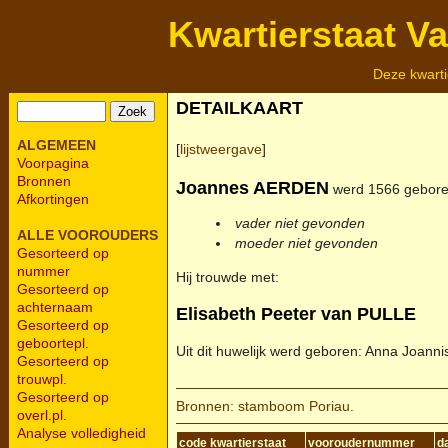
Kwartierstaat V
Deze kwarti
DETAILKAART
ALGEMEEN
[
lijstweergave
]
Voorpagina
Bronnen
Joannes
AERDEN
werd 1566 geboren
Afkortingen
vader niet gevonden
ALLE VOOROUDERS
moeder niet gevonden
Gesorteerd op
nummer
Hij trouwde met:
Gesorteerd op
achternaam
Elisabeth Peeter van
PULLE
Gesorteerd op
geboortepl.
Uit dit huwelijk werd geboren: Anna Joanni
Gesorteerd op
trouwpl.
Gesorteerd op
Bronnen: stamboom Poriau.
overl.pl.
Analyse volledigheid
code kwartierstaat
vooroudernummer
d