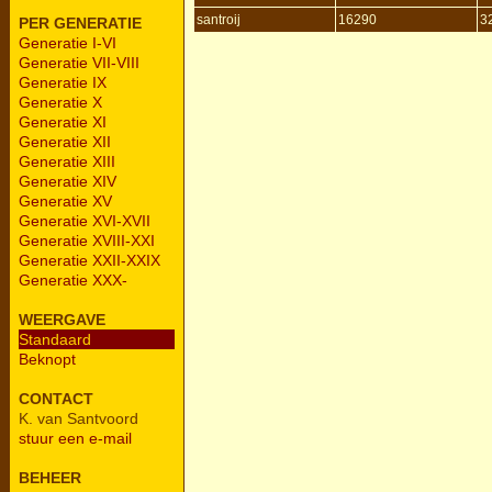
santroij
16290
3
PER GENERATIE
Generatie I-VI
Generatie VII-VIII
Generatie IX
Generatie X
Generatie XI
Generatie XII
Generatie XIII
Generatie XIV
Generatie XV
Generatie XVI-XVII
Generatie XVIII-XXI
Generatie XXII-XXIX
Generatie XXX-
WEERGAVE
Standaard
Beknopt
CONTACT
K. van Santvoord
stuur een e-mail
BEHEER