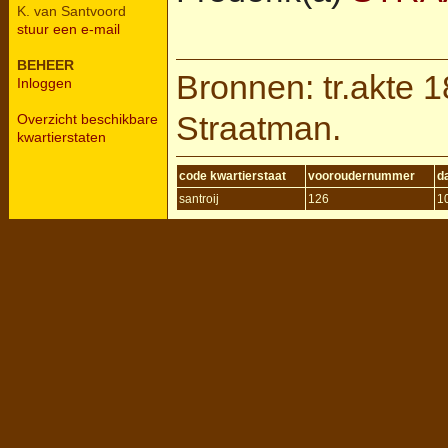
K. van Santvoord
stuur een e-mail
BEHEER
Bronnen: tr.akte 1
Inloggen
Straatman.
Overzicht beschikbare
kwartierstaten
code kwartierstaat
vooroudernummer
d
santroij
126
1