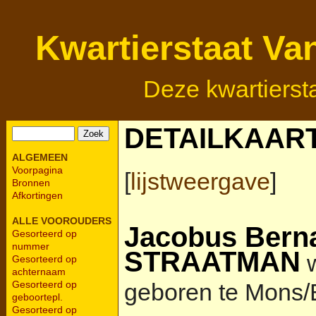
Kwartierstaat Va
Deze kwartierst
DETAILKAAR
ALGEMEEN
Voorpagina
[
lijstweergave
]
Bronnen
Afkortingen
ALLE VOOROUDERS
Jacobus Berna
Gesorteerd op
nummer
STRAATMAN
w
Gesorteerd op
achternaam
geboren te Mons/
Gesorteerd op
geboortepl.
Gesorteerd op