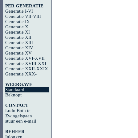
PER GENERATIE
Generatie I-VI
Generatie VII-VIII
Generatie IX
Generatie X
Generatie XI
Generatie XII
Generatie XIII
Generatie XIV
Generatie XV
Generatie XVI-XVII
Generatie XVIII-XXI
Generatie XXII-XXIX
Generatie XXX-
WEERGAVE
Standaard
Beknopt
CONTACT
Ludo Both te
Zwingelspaan
stuur een e-mail
BEHEER
Inloggen