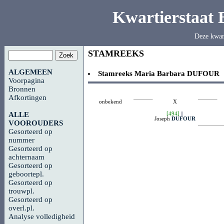
Kwartierstaat
Deze kwar
STAMREEKS
ALGEMEEN
Stamreeks
Maria Barbara
DUFOUR
Voorpagina
Bronnen
Afkortingen
onbekend
X
[494]
||
ALLE
Joseph
DUFOUR
VOOROUDERS
Gesorteerd op
nummer
Gesorteerd op
achternaam
Gesorteerd op
geboortepl.
Gesorteerd op
trouwpl.
Gesorteerd op
overl.pl.
Analyse volledigheid