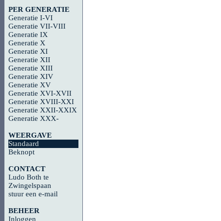
PER GENERATIE
Generatie I-VI
Generatie VII-VIII
Generatie IX
Generatie X
Generatie XI
Generatie XII
Generatie XIII
Generatie XIV
Generatie XV
Generatie XVI-XVII
Generatie XVIII-XXI
Generatie XXII-XXIX
Generatie XXX-
WEERGAVE
Standaard
Beknopt
CONTACT
Ludo Both te
Zwingelspaan
stuur een e-mail
BEHEER
Inloggen