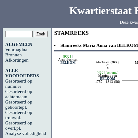
Kwartierstaat
Deze kwar
STAMREEKS
ALGEMEEN
Stamreeks
Maria Anna van
BELKOM
Voorpagina
Bronnen
[932]
||
Arnoldus van
Afkortingen
Mechelen (BEL)
BELKOM
M
1756
X
ALLE
[466]
[schema]
VOOROUDERS
Martinus van
BELKOM
Gesorteerd op
1757 - 1813 (56)
nummer
Gesorteerd op
achternaam
Gesorteerd op
geboortepl.
Gesorteerd op
trouwpl.
Gesorteerd op
overl.pl.
Analyse volledigheid