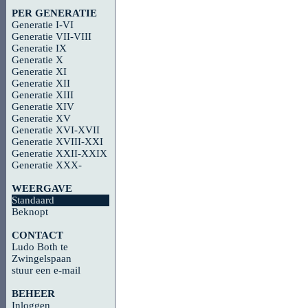
PER GENERATIE
Generatie I-VI
Generatie VII-VIII
Generatie IX
Generatie X
Generatie XI
Generatie XII
Generatie XIII
Generatie XIV
Generatie XV
Generatie XVI-XVII
Generatie XVIII-XXI
Generatie XXII-XXIX
Generatie XXX-
WEERGAVE
Standaard
Beknopt
CONTACT
Ludo Both te
Zwingelspaan
stuur een e-mail
BEHEER
Inloggen