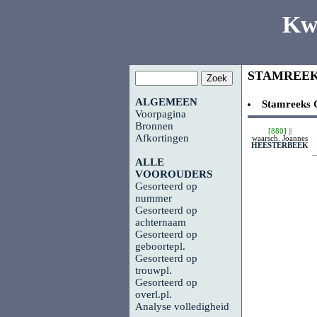
Kw
STAMREE
ALGEMEEN
Stamreeks
Voorpagina
Bronnen
[880]
||
Afkortingen
waarsch. Joannes
HEESTERBEEK
ALLE
VOOROUDERS
Gesorteerd op
nummer
Gesorteerd op
achternaam
Gesorteerd op
geboortepl.
Gesorteerd op
trouwpl.
Gesorteerd op
overl.pl.
Analyse volledigheid