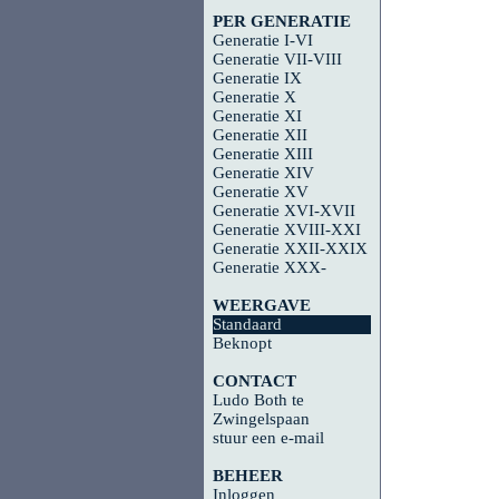
PER GENERATIE
Generatie I-VI
Generatie VII-VIII
Generatie IX
Generatie X
Generatie XI
Generatie XII
Generatie XIII
Generatie XIV
Generatie XV
Generatie XVI-XVII
Generatie XVIII-XXI
Generatie XXII-XXIX
Generatie XXX-
WEERGAVE
Standaard
Beknopt
CONTACT
Ludo Both te
Zwingelspaan
stuur een e-mail
BEHEER
Inloggen