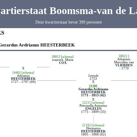
artierstaat Boomsma-van de L
Deze kwartierstaat bevat 399 personen
KS
Gerardus Ardrianus
HEESTERBEEK
[882]
||
[881]
[schema]
Johannes
waarsch. Maria
Marcellus van
COX
VLIERDEN
X
- 1770
[440]
[schema]
Adrianus
Leende
HEESTERBEEK
1753
1727 - 1797 (69)
X
[220]
Gerardus Ardrianus
HEESTERBEEK
1771 - 1813 (42)
X
[221]
[schema]
Petronella Antonius
ENGELEN
1775 - 1809 (33)
:
:
:
[110]
[schema]
Hermanus
HEESTERBEEK
1805 - 1868 (62)