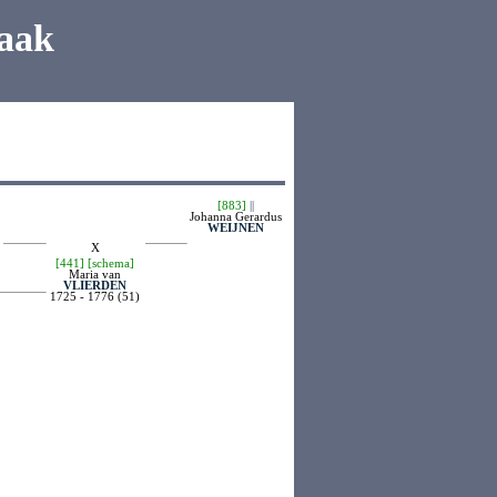
aak
[883]
||
Johanna Gerardus
WEIJNEN
X
[441]
[schema]
Maria van
VLIERDEN
1725 - 1776 (51)