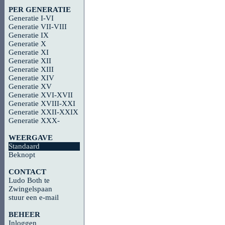
PER GENERATIE
Generatie I-VI
Generatie VII-VIII
Generatie IX
Generatie X
Generatie XI
Generatie XII
Generatie XIII
Generatie XIV
Generatie XV
Generatie XVI-XVII
Generatie XVIII-XXI
Generatie XXII-XXIX
Generatie XXX-
WEERGAVE
Standaard
Beknopt
CONTACT
Ludo Both te
Zwingelspaan
stuur een e-mail
BEHEER
Inloggen