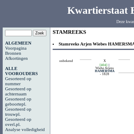
Kwartierstaat
Deze kwar
STAMREEKS
ALGEMEEN
Stamreeks
Arjen Wiebes
HAMERSM
Voorpagina
Bronnen
Afkortingen
onbekend
X
[404]
||
Wiebe Arjens
ALLE
HAMERSMA
VOOROUDERS
- 1828
Gesorteerd op
nummer
Gesorteerd op
achternaam
Gesorteerd op
geboortepl.
Gesorteerd op
trouwpl.
Gesorteerd op
overl.pl.
Analyse volledigheid