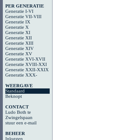
PER GENERATIE
Generatie I-VI
Generatie VII-VIII
Generatie IX
Generatie X
Generatie XI
Generatie XII
Generatie XIII
Generatie XIV
Generatie XV
Generatie XVI-XVII
Generatie XVIII-XXI
Generatie XXII-XXIX
Generatie XXX-
WEERGAVE
Standaard
Beknopt
CONTACT
Ludo Both te
Zwingelspaan
stuur een e-mail
BEHEER
Inloggen