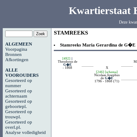
Kwartierstaat
Deze kwar
STAMREEKS
ALGEMEEN
Stamreeks
Maria Gerardina de
G�E
Voorpagina
Bronnen
[492]
||
Afkortingen
Theodorus de
Ma
G�E
- 1868
X
ALLE
[246]
[schema]
VOOROUDERS
Nicolaas Josephus
de
G�E
Gesorteerd op
1796 - 1868 (71)
nummer
Gesorteerd op
achternaam
Gesorteerd op
geboortepl.
Gesorteerd op
trouwpl.
Gesorteerd op
overl.pl.
Analyse volledigheid