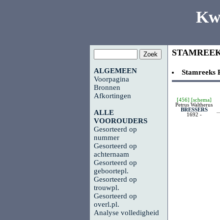
Kw
STAMREE
ALGEMEEN
Stamreeks
Voorpagina
Bronnen
Afkortingen
[456]
[schema]
Petrus Waltherus
BRESSERS
ALLE
1692 -
VOOROUDERS
Gesorteerd op
nummer
Gesorteerd op
achternaam
Gesorteerd op
geboortepl.
Gesorteerd op
trouwpl.
Gesorteerd op
overl.pl.
Analyse volledigheid