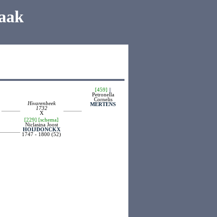
aak
[459]
||
Petronella
Cornelis
Hivarenbeek
MERTENS
1732
X
[229]
[schema]
Niclasina Joost
HOIJDONCKX
1747 - 1800 (52)