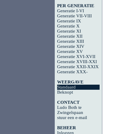
PER GENERATIE
Generatie I-VI
Generatie VII-VIII
Generatie IX
Generatie X
Generatie XI
Generatie XII
Generatie XIII
Generatie XIV
Generatie XV
Generatie XVI-XVII
Generatie XVIII-XXI
Generatie XXII-XXIX
Generatie XXX-
WEERGAVE
Standaard
Beknopt
CONTACT
Ludo Both te
Zwingelspaan
stuur een e-mail
BEHEER
Inloggen