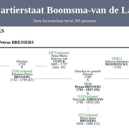
artierstaat Boomsma-van de L
Deze kwartierstaat bevat 399 personen
KS
Petrus
BRESSERS
[457]
[schema]
Anna Maria
Judocus van
[458]
||
Oirschot
CUIJCK
Judocus Adrianus
1728
1695 - 1737
HOIJDONCKX
X
(min. 42)
- 1785
[228]
[schema]
Oirschot en gerecht
Johannes Petrus
Diessen
BRESSERS
1789
1732 - 1799 (67)
X
[114]
Petrus
BRESSERS
1793 - 1837 (43)
X
[115]
[schema]
Petronilla
ADRIAANS
1790 - 1850 (59)
:
:
:
[57]
[schema]
Maria Anna
BRESSERS
1834 - 1906 (72)