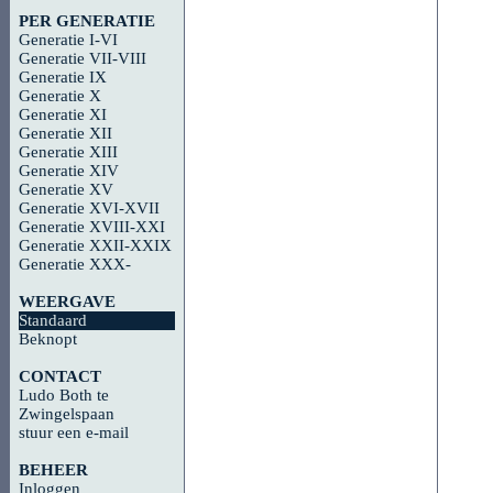
PER GENERATIE
Generatie I-VI
Generatie VII-VIII
Generatie IX
Generatie X
Generatie XI
Generatie XII
Generatie XIII
Generatie XIV
Generatie XV
Generatie XVI-XVII
Generatie XVIII-XXI
Generatie XXII-XXIX
Generatie XXX-
WEERGAVE
Standaard
Beknopt
CONTACT
Ludo Both te
Zwingelspaan
stuur een e-mail
BEHEER
Inloggen