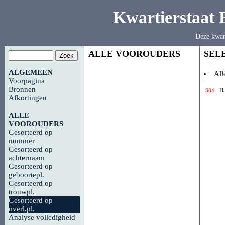
Kwartierstaat
Deze kwar
ALLE VOOROUDERS
SEL
ALGEMEEN
All
Voorpagina
Bronnen
384
H
Afkortingen
ALLE
VOOROUDERS
Gesorteerd op
nummer
Gesorteerd op
achternaam
Gesorteerd op
geboortepl.
Gesorteerd op
trouwpl.
Gesorteerd op
overl.pl.
Analyse volledigheid