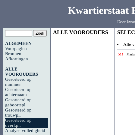
Kwartierstaat
Deze kwar
ALLE VOOROUDERS
SELEC
ALGEMEEN
Alle v
Voorpagina
Bronnen
511
Mari
Afkortingen
ALLE
VOOROUDERS
Gesorteerd op
nummer
Gesorteerd op
achternaam
Gesorteerd op
geboortepl.
Gesorteerd op
trouwpl.
Gesorteerd op
overl.pl.
Analyse volledigheid