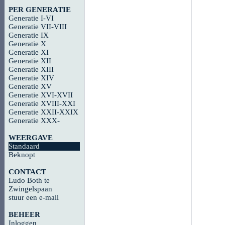
PER GENERATIE
Generatie I-VI
Generatie VII-VIII
Generatie IX
Generatie X
Generatie XI
Generatie XII
Generatie XIII
Generatie XIV
Generatie XV
Generatie XVI-XVII
Generatie XVIII-XXI
Generatie XXII-XXIX
Generatie XXX-
WEERGAVE
Standaard
Beknopt
CONTACT
Ludo Both te
Zwingelspaan
stuur een e-mail
BEHEER
Inloggen