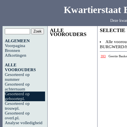
Kwartierstaat
Deze kwar
ALLE
SELECTIE
VOOROUDERS
ALGEMEEN
Alle voorou
Voorpagina
BURGWERD/H
Bronnen
Afkortingen
393
Geertie Bauke
ALLE
VOOROUDERS
Gesorteerd op
nummer
Gesorteerd op
achternaam
Gesorteerd op
geboortepl.
Gesorteerd op
trouwpl.
Gesorteerd op
overl.pl.
Analyse volledigheid