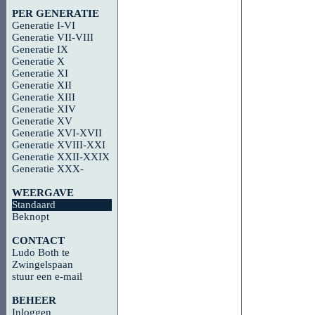
PER GENERATIE
Generatie I-VI
Generatie VII-VIII
Generatie IX
Generatie X
Generatie XI
Generatie XII
Generatie XIII
Generatie XIV
Generatie XV
Generatie XVI-XVII
Generatie XVIII-XXI
Generatie XXII-XXIX
Generatie XXX-
WEERGAVE
Standaard
Beknopt
CONTACT
Ludo Both te
Zwingelspaan
stuur een e-mail
BEHEER
Inloggen