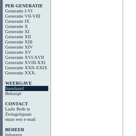
PER GENERATIE
Generatie I-VI
Generatie VII-VIII
Generatie IX
Generatie X
Generatie XI
Generatie XII
Generatie XIII
Generatie XIV
Generatie XV
Generatie XVI-XVII
Generatie XVIII-XXI
Generatie XXII-XXIX
Generatie XXX-
WEERGAVE
Standaard
Beknopt
CONTACT
Ludo Both te
Zwingelspaan
stuur een e-mail
BEHEER
Inloggen