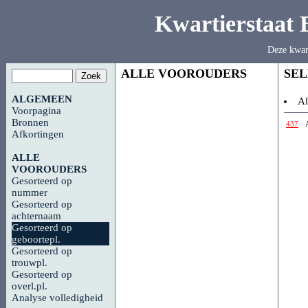
Kwartierstaat
Deze kwar
ALLE VOOROUDERS
SE
ALGEMEEN
Al
Voorpagina
Bronnen
437
Afkortingen
ALLE
VOOROUDERS
Gesorteerd op
nummer
Gesorteerd op
achternaam
Gesorteerd op
geboortepl.
Gesorteerd op
trouwpl.
Gesorteerd op
overl.pl.
Analyse volledigheid