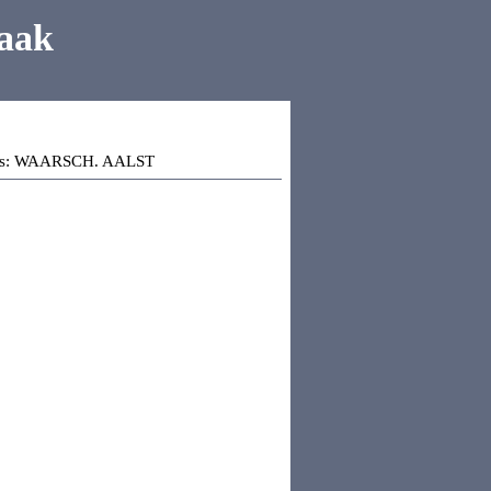
aak
s:
WAARSCH. AALST