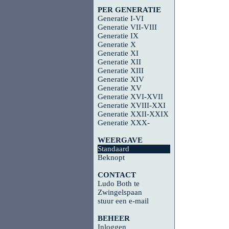
PER GENERATIE
Generatie I-VI
Generatie VII-VIII
Generatie IX
Generatie X
Generatie XI
Generatie XII
Generatie XIII
Generatie XIV
Generatie XV
Generatie XVI-XVII
Generatie XVIII-XXI
Generatie XXII-XXIX
Generatie XXX-
WEERGAVE
Standaard
Beknopt
CONTACT
Ludo Both te
Zwingelspaan
stuur een e-mail
BEHEER
Inloggen