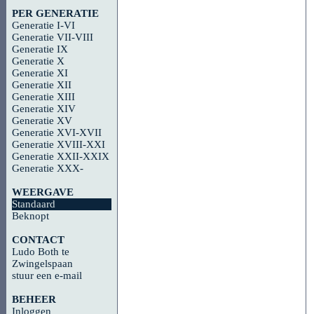
PER GENERATIE
Generatie I-VI
Generatie VII-VIII
Generatie IX
Generatie X
Generatie XI
Generatie XII
Generatie XIII
Generatie XIV
Generatie XV
Generatie XVI-XVII
Generatie XVIII-XXI
Generatie XXII-XXIX
Generatie XXX-
WEERGAVE
Standaard
Beknopt
CONTACT
Ludo Both te
Zwingelspaan
stuur een e-mail
BEHEER
Inloggen