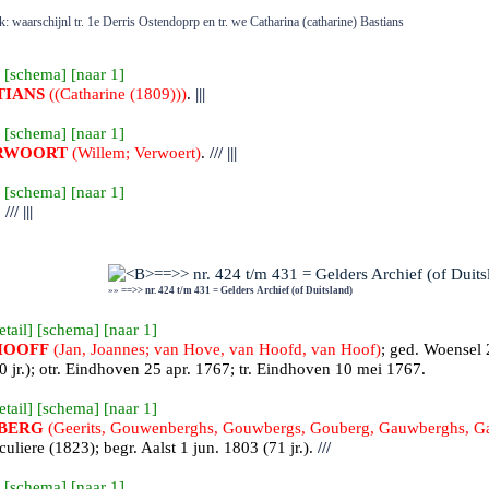
: waarschijnl tr. 1e Derris Ostendoprp en tr. we Catharina (catharine) Bastians
 [
schema
] [
naar 1
]
TIANS
((Catharine (1809)))
.
|||
 [
schema
] [
naar 1
]
RWOORT
(Willem; Verwoert)
.
///
|||
 [
schema
] [
naar 1
]
.
///
|||
»»
==>> nr. 424 t/m 431 = Gelders Archief (of Duitsland)
etail
] [
schema
] [
naar 1
]
HOOFF
(Jan, Joannes; van Hove, van Hoofd, van Hoof)
; ged.
Woensel
2
 jr.); otr.
Eindhoven
25 apr. 1767; tr.
Eindhoven
10 mei 1767.
etail
] [
schema
] [
naar 1
]
BERG
(Geerits, Gouwenberghs, Gouwbergs, Gouberg, Gauwberghs, Ga
iculiere (1823); begr.
Aalst
1 jun. 1803 (71 jr.).
///
 [
schema
] [
naar 1
]