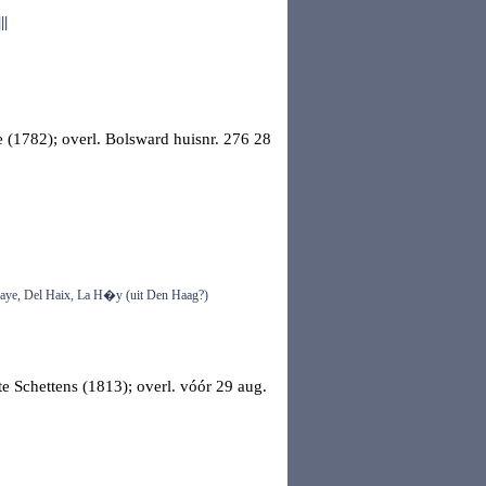
||
le (1782); overl.
Bolsward
huisnr. 276 28
 Haye, Del Haix, La H�y (uit Den Haag?)
te Schettens (1813); overl. vóór 29 aug.