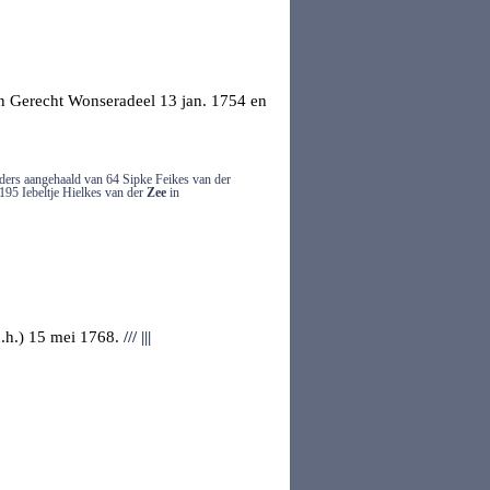
n Gerecht Wonseradeel
13 jan. 1754 en
ders aangehaald van 64 Sipke Feikes van der
 195 Iebeltje Hielkes van der
Zee
in
.h.) 15 mei 1768.
///
|||