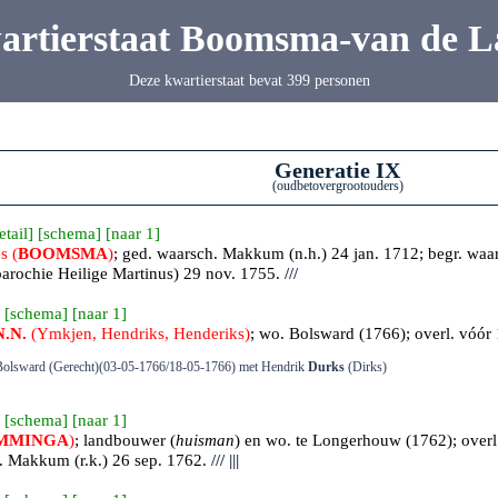
artierstaat Boomsma-van de L
Deze kwartierstaat bevat 399 personen
Generatie IX
(oudbetovergrootouders)
etail
] [
schema
] [
naar 1
]
s (
BOOMSMA
)
; ged.
waarsch. Makkum
(n.h.) 24 jan. 1712; begr.
waa
parochie Heilige Martinus) 29 nov. 1755.
///
 [
schema
] [
naar 1
]
N.N.
(Ymkjen, Hendriks, Henderiks)
; wo. Bolsward (1766); overl. vóór
2e Bolsward (Gerecht)(03-05-1766/18-05-1766) met Hendrik
Durks
(Dirks)
 [
schema
] [
naar 1
]
MMINGA
)
; landbouwer (
huisman
) en wo. te Longerhouw (1762); overl
r.
Makkum
(r.k.) 26 sep. 1762.
///
|||