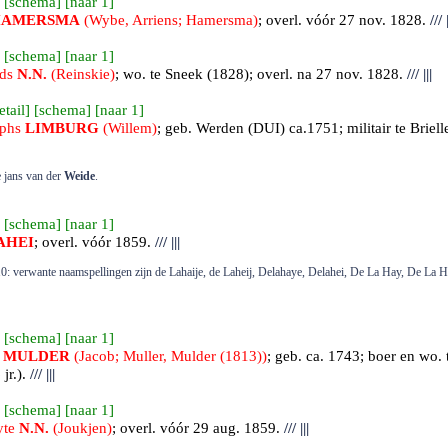
 [
schema
] [
naar 1
]
HAMERSMA
(Wybe, Arriens; Hamersma)
; overl. vóór 27 nov. 1828.
///
|
 [
schema
] [
naar 1
]
rds
N.N.
(Reinskie)
; wo. te Sneek (1828); overl. na 27 nov. 1828.
///
|||
etail
] [
schema
] [
naar 1
]
ephs
LIMBURG
(Willem)
; geb.
Werden (DUI)
ca.1751; militair te Briel
je jans van der
Weide
.
 [
schema
] [
naar 1
]
AHEI
; overl. vóór 1859.
///
|||
0: verwante naamspellingen zijn de Lahaije, de Laheij, Delahaye, Delahei, De La Hay, De La
 [
schema
] [
naar 1
]
s
MULDER
(Jacob; Muller, Mulder (1813))
; geb. ca. 1743; boer en wo. 
jr.).
///
|||
 [
schema
] [
naar 1
]
yte
N.N.
(Joukjen)
; overl. vóór 29 aug. 1859.
///
|||