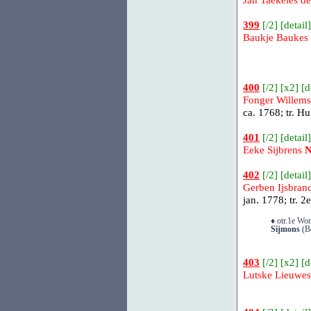
Jan Taekeles d
399
[
/2
] [
detail
]
Baukje Baukes
400
[
/2
] [
x2
] [
d
Fonger Willems
ca. 1768; tr.
Hu
401
[
/2
] [
detail
]
Eeke Sijbrens
N
402
[
/2
] [
detail
]
Gerben Ijsbrand
jan. 1778; tr.
2e
♦ otr.1e Won
Sijmons
(Bo
403
[
/2
] [
x2
] [
d
Lutske Lieuwe