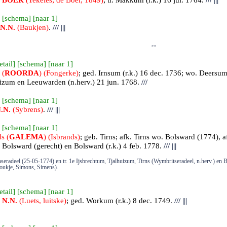
e
BOER
(Tekeles; de Boer, 1849)
; tr.
Makkum
(r.k.) 16 jul. 1764.
///
|||
 [
schema
] [
naar 1
]
N.N.
(Baukjen)
.
///
|||
»»
etail
] [
schema
] [
naar 1
]
 (
ROORDA
) (Fongerke)
; ged.
Irnsum
(r.k.) 16 dec. 1736; wo. Deersum
izum
en Leeuwarden (n.herv.) 21 jun. 1768.
///
 [
schema
] [
naar 1
]
.N.
(Sybrens)
.
///
|||
 [
schema
] [
naar 1
]
s (
GALEMA
) (Isbrands)
; geb.
Tirns
; afk. Tirns wo. Bolsward (1774), a
 Bolsward (gerecht) en
Bolsward (r.k.) 4 feb. 1778.
///
|||
seradeel (25-05-1774) en tr. 1e Ijsbrechtum, Tjalhuizum, Tirns (Wymbritseradeel, n.herv.) en
ukje, Simons, Simens).
etail
] [
schema
] [
naar 1
]
s
N.N.
(Luets, luitske)
; ged.
Workum
(r.k.) 8 dec. 1749.
///
|||