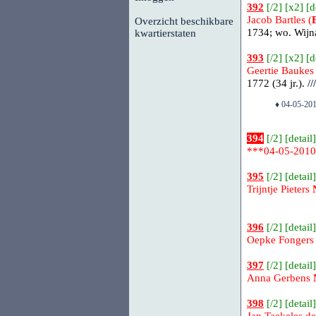
392
[
/2
] [
x2
] [
d
Jacob Bartles (
Overzicht beschikbare
1734; wo. Wijna
kwartierstaten
393
[
/2
] [
x2
] [
d
Geertie Baukes 
1772 (34 jr.).
///
♦ 04-05-201
394
[
/2
] [
detail
]
***04-05-201
395
[
/2
] [
detail
]
Trijntje Pieters
396
[
/2
] [
detail
]
Oepke Fongers
397
[
/2
] [
detail
]
Anna Gerbens
398
[
/2
] [
detail
]