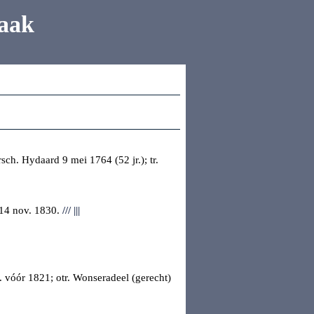
aak
rsch. Hydaard
9 mei 1764 (52 jr.); tr.
 14 nov. 1830.
///
|||
. vóór 1821; otr.
Wonseradeel (gerecht)