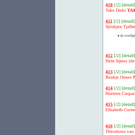
410
[
/2
] [
detail
]
Take Dirks
TA
411
[
/2
] [
detail
]
Sjoukjen Tjalli
♦ de overlij
412
[
/2
] [
detail
]
Hein Sijtses (d
413
[
/2
] [
detail
]
Baukje Oenes
414
[
/2
] [
detail
]
Harmen Caspa
415
[
/2
] [
detail
]
Elisabeth Corne
416
[
/2
] [
detail
]
Theodorus van