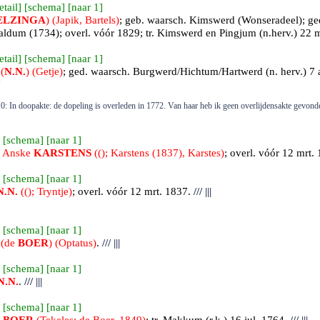
etail
] [
schema
] [
naar 1
]
ELZINGA
) (Japik, Bartels)
; geb.
waarsch. Kimswerd (Wonseradeel)
; g
ldum (1734); overl. vóór 1829; tr.
Kimswerd
en Pingjum (n.herv.) 22 
etail
] [
schema
] [
naar 1
]
(
N.N.
) (Getje)
; ged.
waarsch. Burgwerd/Hichtum/Hartwerd (n. herv.)
7 
0: In doopakte: de dopeling is overleden in 1772. Van haar heb ik geen overlijdensakte gevond
 [
schema
] [
naar 1
]
0 Anske
KARSTENS
((); Karstens (1837), Karstes)
; overl. vóór 12 mrt. 
 [
schema
] [
naar 1
]
N.N.
((); Tryntje)
; overl. vóór 12 mrt. 1837.
///
|||
 [
schema
] [
naar 1
]
 (de
BOER
) (Optatus)
.
///
|||
 [
schema
] [
naar 1
]
N.N.
.
///
|||
 [
schema
] [
naar 1
]