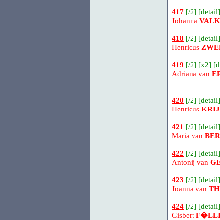
417
[
/2
] [
detail
]
Johanna
VALK
418
[
/2
] [
detail
]
Henricus
ZWE
419
[
/2
] [
x2
] [
d
Adriana van
E
420
[
/2
] [
detail
]
Henricus
KRI
421
[
/2
] [
detail
]
Maria van
BE
422
[
/2
] [
detail
]
Antonij van
G
423
[
/2
] [
detail
]
Joanna van
TH
424
[
/2
] [
detail
]
Gisbert
F�LL