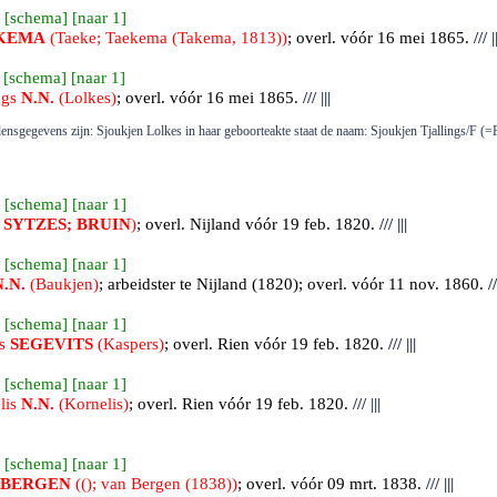
 [
schema
] [
naar 1
]
KEMA
(Taeke; Taekema (Takema, 1813))
; overl. vóór 16 mei 1865.
///
||
 [
schema
] [
naar 1
]
ngs
N.N.
(Lolkes)
; overl. vóór 16 mei 1865.
///
|||
densgegevens zijn: Sjoukjen Lolkes in haar geboorteakte staat de naam: Sjoukjen Tjallings/F (=
 [
schema
] [
naar 1
]
e
SYTZES; BRUIN
)
; overl.
Nijland
vóór 19 feb. 1820.
///
|||
 [
schema
] [
naar 1
]
N.N.
(Baukjen)
; arbeidster te Nijland (1820); overl. vóór 11 nov. 1860.
//
 [
schema
] [
naar 1
]
rs
SEGEVITS
(Kaspers)
; overl.
Rien
vóór 19 feb. 1820.
///
|||
 [
schema
] [
naar 1
]
lis
N.N.
(Kornelis)
; overl.
Rien
vóór 19 feb. 1820.
///
|||
 [
schema
] [
naar 1
]
BERGEN
((); van Bergen (1838))
; overl. vóór 09 mrt. 1838.
///
|||