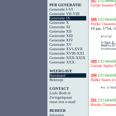
387
[
/2
] [
detail
]
PER GENERATIE
Gertje Joannis
Generatie I-VI
Generatie VII-VIII
Generatie IX
388
[
/2
] [
detail
]
Generatie X
Feyke Claasens
Generatie XI
19 jan. 1754.
//
Generatie XII
Generatie XIII
♦ Let op!
Generatie XIV
In
Werf, K. 
Generatie XV
Werf
en 65 
Generatie XVI-XVII
kwartiersta
Generatie XVIII-XXI
Generatie XXII-XXIX
389
[
/2
] [
detail
]
Generatie XXX-
Geertje Sipkes
WEERGAVE
390
[
/2
] [
detail
]
Standaard
Beknopt
Hijlke Sanes (
♦ tr. 1e Wo
CONTACT
Ludo Both te
Zwingelspaan
391
[
/2
] [
detail
]
stuur een e-mail
Rinske Tamme
BEHEER
Inloggen