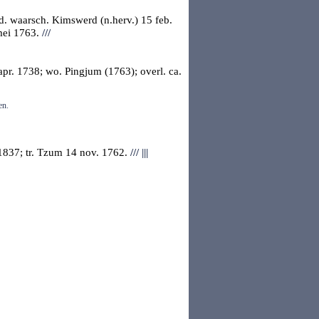
ed.
waarsch. Kimswerd
(n.herv.) 15 feb.
mei 1763.
///
apr. 1738; wo. Pingjum (1763); overl. ca.
en.
1837; tr.
Tzum
14 nov. 1762.
///
|||