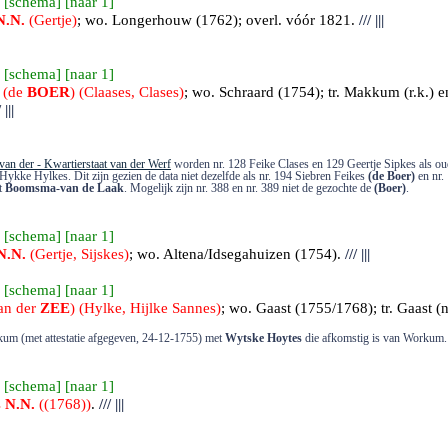
 [
schema
] [
naar 1
]
N.N.
(Gertje)
; wo. Longerhouw (1762); overl. vóór 1821.
///
|||
 [
schema
] [
naar 1
]
 (de
BOER
) (Claases, Clases)
; wo. Schraard (1754); tr.
Makkum (r.k.) e
/
|||
van der - Kwartierstaat van der Werf
worden nr. 128 Feike Clases en 129 Geertje Sipkes als ou
Hykke Hylkes. Dit zijn gezien de data niet dezelfde als nr. 194 Siebren Feikes
(de Boer)
en nr.
at
Boomsma-van de Laak
. Mogelijk zijn nr. 388 en nr. 389 niet de gezochte de
(Boer)
.
 [
schema
] [
naar 1
]
N.N.
(Gertje, Sijskes)
; wo. Altena/Idsegahuizen (1754).
///
|||
 [
schema
] [
naar 1
]
van der
ZEE
) (Hylke, Hijlke Sannes)
; wo. Gaast (1755/1768); tr.
Gaast
(n
rkum (met attestatie afgegeven, 24-12-1755) met
Wytske Hoytes
die afkomstig is van Workum.
 [
schema
] [
naar 1
]
s
N.N.
((1768))
.
///
|||