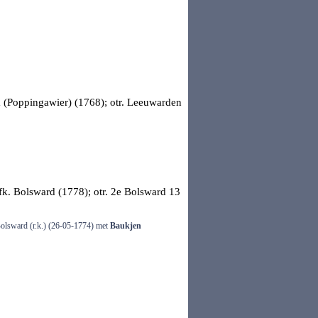
 (Poppingawier) (1768); otr.
Leeuwarden
fk. Bolsward (1778); otr.
2e Bolsward
13
 Bolsward (r.k.) (26-05-1774) met
Baukjen