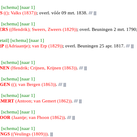
 [
schema
] [
naar 1
]
S
((); Valks (1837))
; overl. vóór 09 mrt. 1838.
///
|||
 [
schema
] [
naar 1
]
ERS
((Hendrik); Sweers, Zweers (1829))
; overl.
Beuningen
2 mrt. 1790;
etail
] [
schema
] [
naar 1
]
RP
((Adriaantje); van Erp (1829))
; overl.
Beuningen
25 apr. 1817.
///
|||
 [
schema
] [
naar 1
]
JNEN
(Hendrik; Crijnen, Krijnen (1863))
.
///
|||
 [
schema
] [
naar 1
]
RGEN
((); van Bergen (1863))
.
///
|||
 [
schema
] [
naar 1
]
EMERT
(Antoon; van Gemert (1862))
.
///
|||
 [
schema
] [
naar 1
]
OOR
(Jaantje; van Fhoon (1862))
.
///
|||
 [
schema
] [
naar 1
]
INGS
((Veulings (1809)))
.
|||