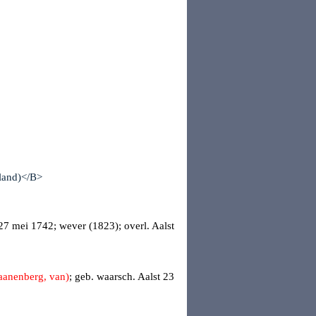
7 mei 1742; wever (1823); overl.
Aalst
anenberg, van)
; geb.
waarsch. Aalst
23