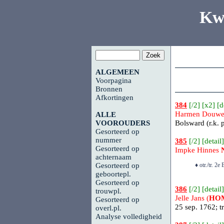
Kw
ALGEMEEN
Voorpagina
Bronnen
Afkortingen
384
[
/2
] [
x2
] [
d
Harmen Douwe
ALLE
VOOROUDERS
Bolsward
(r.k. 
Gesorteerd op
nummer
385
[
/2
] [
detail
]
Gesorteerd op
Impke Hinnes
achternaam
Gesorteerd op
♦ otr./tr. 
geboortepl.
Gesorteerd op
386
[
/2
] [
detail
]
trouwpl.
Jelle Jans (
HO
Gesorteerd op
25 sep. 1762; t
overl.pl.
Analyse volledigheid