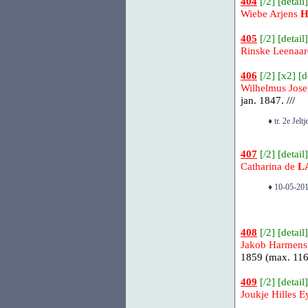
404
[
/2
] [
detail
]
Wiebe Arjens
405
[
/2
] [
detail
]
Rinske Leenaa
406
[
/2
] [
x2
] [
d
Wilhelmus Jos
jan. 1847.
///
♦ tr. 2e Jelt
407
[
/2
] [
detail
]
Catharina de
L
♦ 10-05-201
408
[
/2
] [
detail
]
Jakob Harmen
1859 (max. 116 
409
[
/2
] [
detail
]
Joukje Hilles E