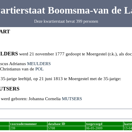
artierstaat Boomsma-van de L
Deze kwartierstaat bevat 399 personen
ART
LDERS
werd 21 november 1777 gedoopt te Moergestel (r.k.), als doc
iscus Adrianus
MEULDERS
Christianus van de
POL
 35-jarige leeftijd, op 21 juni 1813 te Moergestel met de 35-jarige:
UTSERS
jk werd geboren: Johanna Cornelia
MUTSERS
vooroudernummer
database ID
toegevoegd
laats
239
5708
06-05-2009
13-0