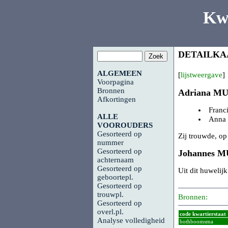
Kw
DETAILKA
ALGEMEEN
[
lijstweergave
]
Voorpagina
Bronnen
Adriana
MU
Afkortingen
Franc
ALLE
Anna 
VOOROUDERS
Gesorteerd op
Zij trouwde, op
nummer
Gesorteerd op
Johannes
M
achternaam
Gesorteerd op
Uit dit huweli
geboortepl.
Gesorteerd op
trouwpl.
Bronnen:
Gesorteerd op
overl.pl.
code kwartierstaat
Analyse volledigheid
bothboomsma