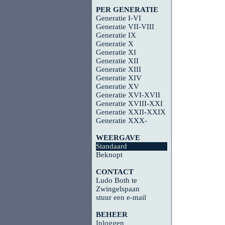
PER GENERATIE
Generatie I-VI
Generatie VII-VIII
Generatie IX
Generatie X
Generatie XI
Generatie XII
Generatie XIII
Generatie XIV
Generatie XV
Generatie XVI-XVII
Generatie XVIII-XXI
Generatie XXII-XXIX
Generatie XXX-
WEERGAVE
Standaard
Beknopt
CONTACT
Ludo Both te
Zwingelspaan
stuur een e-mail
BEHEER
Inloggen