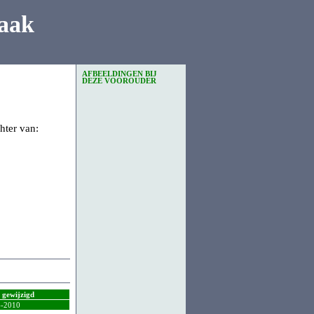
aak
AFBEELDINGEN BIJ
DEZE VOOROUDER
hter van:
t gewijzigd
4-2010