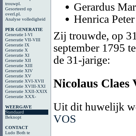
Gerardus Ma
trouwpl.
Gesorteerd op
overl.pl.
Henrica Pete
Analyse volledigheid
PER GENERATIE
Zij trouwde, op 31
Generatie I-VI
Generatie VII-VIII
september 1795 te 
Generatie IX
Generatie X
Generatie XI
de 31-jarige:
Generatie XII
Generatie XIII
Generatie XIV
Generatie XV
Nicolaus Claes
Generatie XVI-XVII
Generatie XVIII-XXI
Generatie XXII-XXIX
Generatie XXX-
Uit dit huwelijk 
WEERGAVE
Standaard
VOS
Beknopt
CONTACT
Ludo Both te