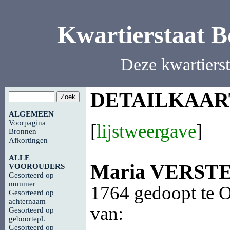
Kwartierstaat 
Deze kwartiers
DETAILKAAR
ALGEMEEN
Voorpagina
[
lijstweergave
]
Bronnen
Afkortingen
ALLE
Maria
VERST
VOOROUDERS
Gesorteerd op
nummer
1764 gedoopt te Oo
Gesorteerd op
achternaam
van:
Gesorteerd op
geboortepl.
Gesorteerd op