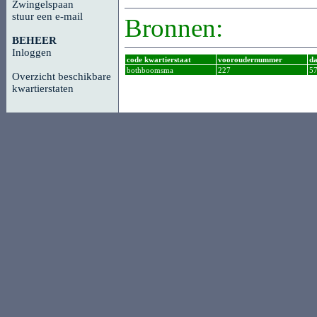
Zwingelspaan
stuur een e-mail
Bronnen:
BEHEER
Inloggen
code kwartierstaat
vooroudernummer
da
bothboomsma
227
5
Overzicht beschikbare
kwartierstaten